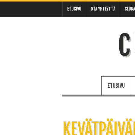
ETUSIVU
OTA YHTEYTTÄ
SEURA
C
ETUSIVU
KEVÄTPÄIVÄ