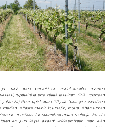
t ja minä luen parvekkeen aurinkotuolilla maaten
ilasi, rypäleitä ja aina välillä lasillinen viiniä.
Toisinaan
itän kirjoittaa opiskeluun liittyviä tekstejä sosiaalisen
a median vallasta meihin kuluttajiin, mutta vähän turhan
lemaan musiikkia tai suunnittelemaan matkoja. En ole
, joten en juuri käytä aikaani kokkaamiseen vaan elän