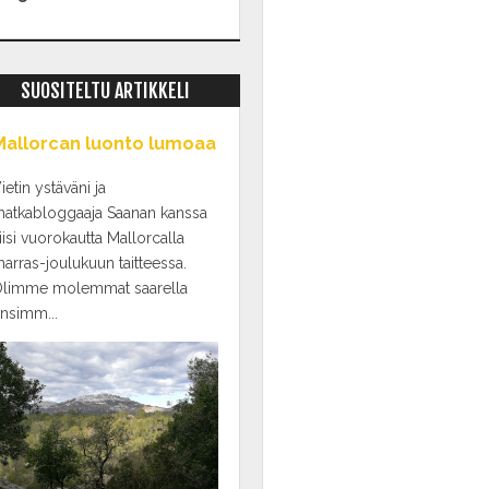
SUOSITELTU ARTIKKELI
Mallorcan luonto lumoaa
ietin ystäväni ja
atkabloggaaja Saanan kanssa
iisi vuorokautta Mallorcalla
arras-joulukuun taitteessa.
limme molemmat saarella
nsimm...