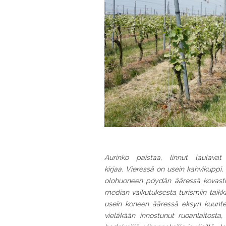
Aurinko paistaa, linnut laulava
kirjaa.
Vieressä on usein kahvikuppi, ves
olohuoneen pöydän ääressä kovasti yr
median vaikutuksesta turismiin taikk
usein koneen ääressä eksyn kuunte
vieläkään innostunut ruoanlaitosta