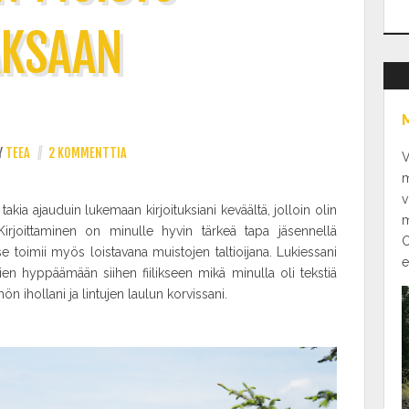
AKSAAN
Y
TEEA
//
2 KOMMENTTIA
V
m
v
 takia ajauduin lukemaan kirjoituksiani keväältä, jolloin olin
m
Kirjoittaminen on minulle hyvin tärkeä tapa jäsennellä
O
 se toimii myös loistavana muistojen taltioijana. Lukiessani
e
ien hyppäämään siihen fiilikseen mikä minulla oli tekstiä
ön ihollani ja lintujen laulun korvissani.