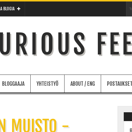
A BLOGIA
URIOUS FE
BLOGGAAJA
YHTEISTYÖ
ABOUT / ENG
POSTAUKSET
N MUISTO -
B