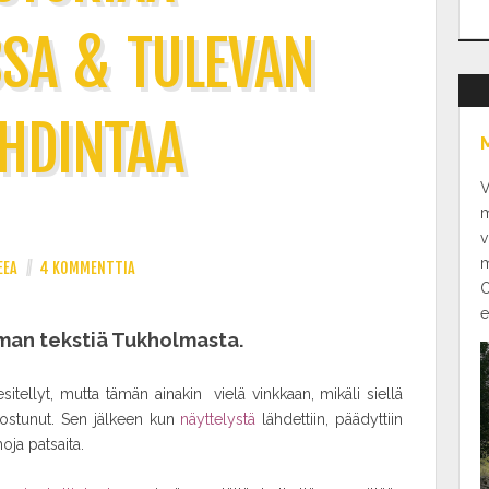
SA & TULEVAN
HDINTAA
V
m
v
m
EEA
//
4 KOMMENTTIA
O
e
man tekstiä Tukholmasta.
tellyt, mutta tämän ainakin vielä vinkkaan, mikäli siellä
nostunut. Sen jälkeen kun
näyttelystä
lähdettiin, päädyttiin
oja patsaita.