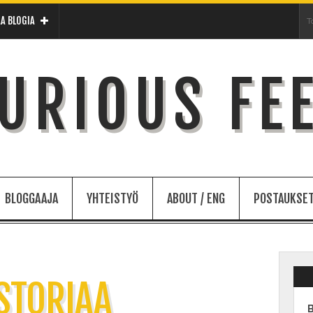
A BLOGIA
URIOUS FE
BLOGGAAJA
YHTEISTYÖ
ABOUT / ENG
POSTAUKSET
STORIAA
B