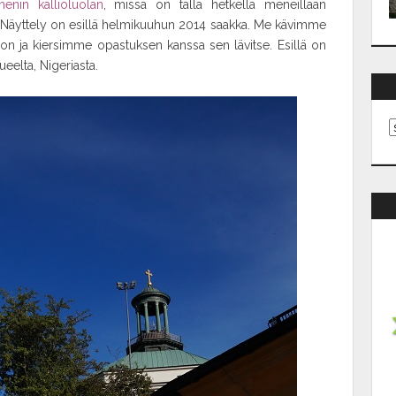
enin kallioluolan
, missä on tällä hetkellä meneillään
y. Näyttely on esillä helmikuuhun 2014 saakka. Me kävimme
on ja kiersimme opastuksen kanssa sen lävitse. Esillä on
ueelta, Nigeriasta.