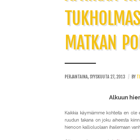
TUKHOLMAS
MATKAN PO
PERJANTAINA, SYYSKUUTA 27, 2013
//
BY
T
Alkuun hie
Kaikkia käymiämme kohteita en ole esi
ruudun takana on joku aiheesta kiin
hienoon kallioluolaan ihailemaan vanh