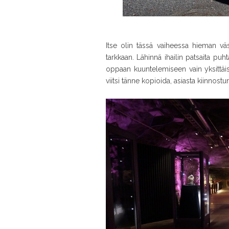
Itse olin tässä vaiheessa hieman vä
tarkkaan. Lähinnä ihailin patsaita pu
oppaan kuuntelemiseen vain yksittäis
viitsi tänne kopioida, asiasta kiinnostune