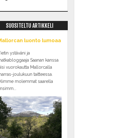
SUOSITELTU ARTIKKELI
Mallorcan luonto lumoaa
ietin ystäväni ja
atkabloggaaja Saanan kanssa
iisi vuorokautta Mallorcalla
arras-joulukuun taitteessa.
limme molemmat saarella
nsimm...