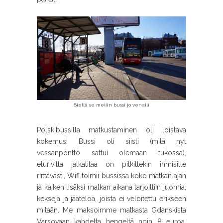
Siellä se meiän bussi jo venaili
Polskibussilla matkustaminen oli loistava
kokemus! Bussi oli siisti (mitä nyt
vessanpönttö sattui olemaan tukossa),
eturivillä jalkatilaa on pitkillekin ihmisille
riittävästi, Wifi toimii bussissa koko matkan ajan
ja kaiken lisäksi matkan aikana tarjoiltiin juomia,
keksejä ja jäätelöä, joista ei veloitettu erikseen
mitään. Me maksoimme matkasta Gdanskista
Varsovaan kahdelta hengeltä noin 8 euroa,