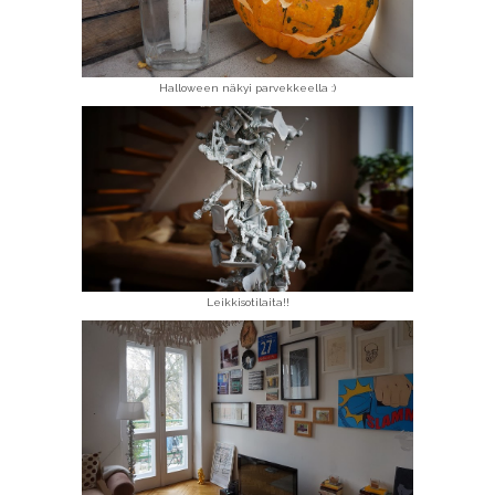
Halloween näkyi parvekkeella :)
Leikkisotilaita!!