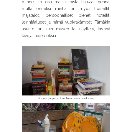
minne iso osa matkailijoista haluaa mennä,
mutta onneksi meillä on myös hostellit,
majatalot, persoonalliset pienet hotellit,
leirintäalueet ja nämä vuokrakämpät! Tämäkin
asunto on kuin museo tai näyttely, täynnä
kivoja taideteoksia.
Kirjoja ja pelejä olohuoneen nurkassa