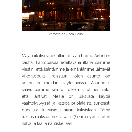
Varsova on upea illalla!
Majapaikaksi vuokrattiin tosiaan huone Airbnb:n
kautta. Lähtöpäivää edeltävänä iltana saimme
viestin, että isäntämme ja emäntämme lähtevät
viikonlopuksi reissuun, joten asunto on
kokonaan meidän käytettävissä. Asunnolle
saavuttuamme sitä oli oikein kiitollinen siitä,
että lähtivät. Meille on luksusta käydä
vaahtokylvyssä ja katsoa puolalaista surkeasti
dubattua televisiota aivan kaksistaan. Tämä
luksus maksaa meille vain 17 euroa yöltä, joten
halvalla täällä nautiskellaan.