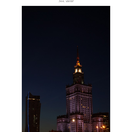
Jee, väriä!