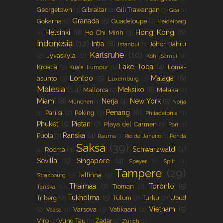
Georgetown
(3)
Gibraltar
(2)
Gili Trawangan
(3)
Goa
(1)
Granada
(5)
Gokarna
(2)
Guadeloupe
(2)
Heidelberg
Helsinki
(8)
Hong Kong
(6)
Ho Chi Minh
(3)
(1)
Indonesia
(12)
Intia
(8)
Johor Bahru
Istanbul
(1)
Karlsruhe
(10)
(2)
Jyväskylä
(2)
Koh Samui
(1)
Lake Toba
(4)
Kroatia
(3)
Loma-
Kuala Lumpur
(1)
Lontoo
(5)
Malaga
(6)
asunto
(3)
Luxemburg
(1)
Malesia
(14)
Meksiko
(8)
Mallorca
(2)
Melaka
(2)
Miami
(8)
Nerja
(4)
New York
(5)
München
(1)
Norja
Penang
(6)
Pariisi
(2)
Peking
(3)
(1)
Philadelphia
(1)
Phuket
(5)
Pietari
(7)
Playa del Carmen
(3)
Pori
(1)
Ranska
(4)
Puola
(3)
Rauma
(1)
Rio de Janeiro
(1)
Ronda
Saksa
(39)
Schwarzwald
(4)
Rooma
(3)
(1)
Sevilla
(5)
Singapore
(4)
Speyer
(1)
Split
(1)
Tampere
(29)
Tallinna
(3)
Strasbourg
(1)
Thaimaa
(7)
Toronto
(5)
Tioman
(2)
Tanska
(1)
Tukholma
(5)
Triberg
(2)
Tulum
(2)
Turku
(2)
Ubud
Vietnam
(5)
(2)
Varsova
(3)
Vatikaani
(2)
Vaasa
(1)
Viro
(2)
Vung Tau
(3)
Zadar
(2)
Zürich
(1)