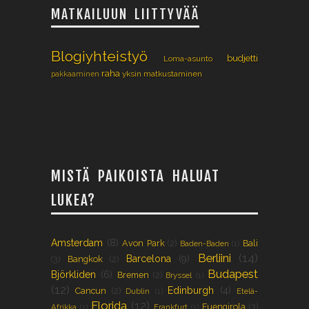
MATKAILUUN LIITTYVÄÄ
Blogiyhteistyö
budjetti
Loma-asunto
raha
yksin matkustaminen
pakkaaminen
MISTÄ PAIKOISTA HALUAT
LUKEA?
Amsterdam
(8)
Avon Park
(2)
Bali
Baden-Baden
(1)
Berliini
(14)
Barcelona
(9)
(3)
Bangkok
(2)
Budapest
Björkliden
(6)
Bremen
(2)
Bryssel
(1)
(12)
Edinburgh
(4)
Cancun
(2)
Dublin
(1)
Etelä-
Florida
(12)
Fuengirola
(3)
Afrikka
(1)
Frankfurt
(1)