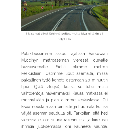
Maisemat olivat lähinnä peltoa, mutta kiva niitäkin oli
toljotella
Polskibussimme saapui ajallaan Varsovaan
Mlocinyn metroaseman vieressä olevalle
bussiasemalle. Sieltä otimme metron
keskustaan. Ostimme liput asemalta, missä
paikallinen tyttö kehotti ostamaan 20-minuutin
lipun (3,40 zlotya), koska se tulisi muita
vaihtoehtoja halvemmaksi. Kauaa matkassa ei
mennytkään ja pian olimme keskustassa. Oli
kivaa nousta maan pinnalle ja huomata kuinka
väljää aseman seudulla oli. Tarkoitan, että heti
vieressä ei ole suuria rakennuksia ja kiirellisiä
ihmisiä juoksemassa ohi kauheeta vauhtia.