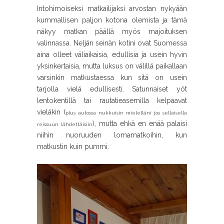
Intohimoiseksi matkailijaksi arvostan nykyään
kummallisen paljon kotona olemista ja tämä
näkyy matkan päällä myös majoituksen
valinnassa. Neljän seinän kotini ovat Suomessa
aina olleet väliaikaisia, edullisia ja usein hyvin
yksinkertaisia, mutta luksus on välillä paikallaan
varsinkin matkustaessa kun sitä on usein
tarjolla vielä edullisesti. Satunnaiset yöt
lentokentillä tai rautatieasemilla kelpaavat
vieläkin (
plus autossa nukkuisin mielelläni jos sellaisella
), mutta ehkä en enää palaisi
reissuun lähdettäisiin
niihin nuoruuden lomamatkoihin, kun
matkustin kuin pummi.