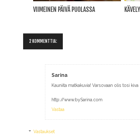
VIIMEINEN PÄIVÄ PUOLASSA
KÄVEL
2 KOMMENTTIA:
Sarina
Kauniita matkakuvia! Varsovaan olis tosi kiva
http://www.bySarina.com
Vastaa
Vastaukset