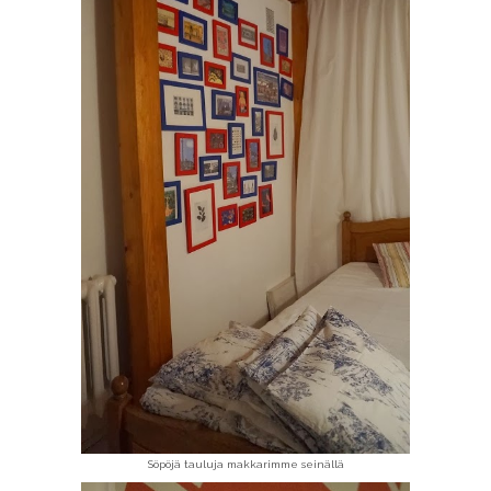
Söpöjä tauluja makkarimme seinällä