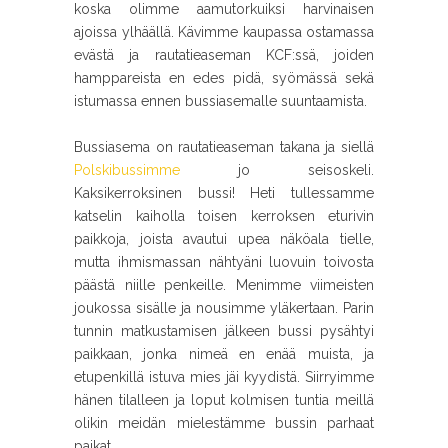
koska olimme aamutorkuiksi harvinaisen
ajoissa ylhäällä. Kävimme kaupassa ostamassa
evästä ja rautatieaseman KCF:ssä, joiden
hamppareista en edes pidä, syömässä sekä
istumassa ennen bussiasemalle suuntaamista.
Bussiasema on rautatieaseman takana ja siellä
Polskibussimme
jo seisoskeli.
Kaksikerroksinen bussi! Heti tullessamme
katselin kaiholla toisen kerroksen eturivin
paikkoja, joista avautui upea näköala tielle,
mutta ihmismassan nähtyäni luovuin toivosta
päästä niille penkeille. Menimme viimeisten
joukossa sisälle ja nousimme yläkertaan. Parin
tunnin matkustamisen jälkeen bussi pysähtyi
paikkaan, jonka nimeä en enää muista, ja
etupenkillä istuva mies jäi kyydistä. Siirryimme
hänen tilalleen ja loput kolmisen tuntia meillä
olikin meidän mielestämme bussin parhaat
paikat.