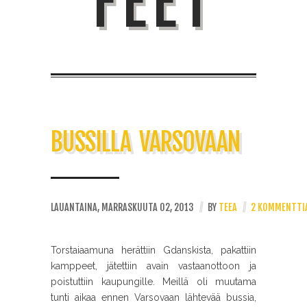
FEET
BUSSILLA VARSOVAAN
LAUANTAINA, MARRASKUUTA 02, 2013
//
BY
TEEA
//
2 KOMMENTTI
Torstaiaamuna herättiin Gdanskista, pakattiin
kamppeet, jätettiin avain vastaanottoon ja
poistuttiin kaupungille. Meillä oli muutama
tunti aikaa ennen Varsovaan lähtevää bussia,