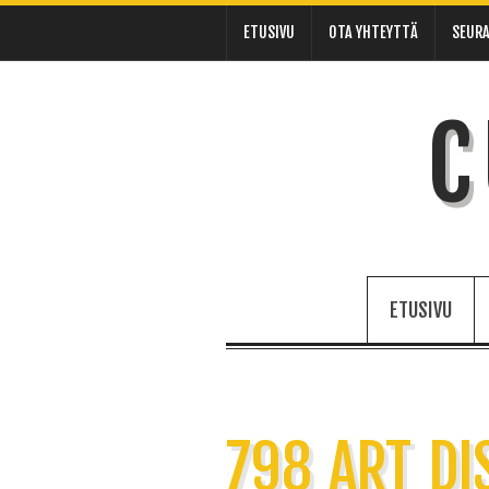
ETUSIVU
OTA YHTEYTTÄ
SEURA
C
ETUSIVU
798 ART DI