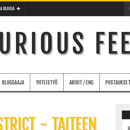
A BLOGIA
URIOUS FE
BLOGGAAJA
YHTEISTYÖ
ABOUT / ENG
POSTAUKSET
STRICT - TAITEEN
B