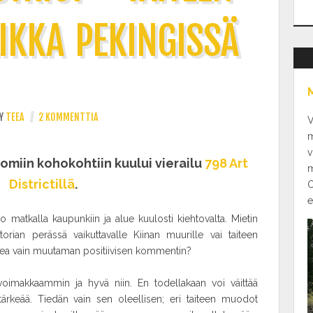
IKKA PEKINGISSÄ
Y
TEEA
//
2 KOMMENTTIA
V
m
v
omiin kohokohtiin kuului vierailu
798 Art
m
Districtillä
.
O
e
o matkalla kaupunkiin ja alue kuulosti kiehtovalta. Mietin
torian perässä vaikuttavalle Kiinan muurille vai taiteen
lukea vain muutaman positiivisen kommentin?
a voimakkaammin ja hyvä niin. En todellakaan voi väittää
tärkeää. Tiedän vain sen oleellisen; eri taiteen muodot