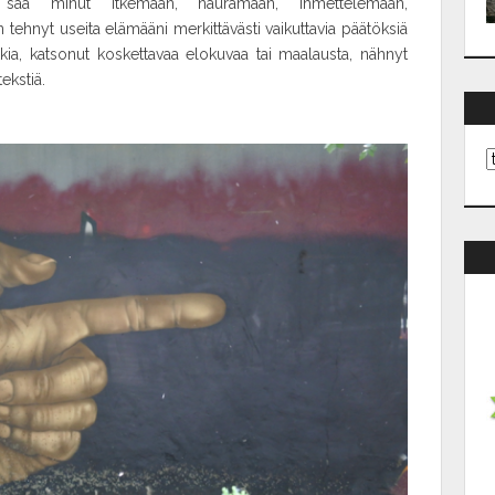
 saa minut itkemään, nauramaan, ihmettelemään,
tehnyt useita elämääni merkittävästi vaikuttavia päätöksiä
kia, katsonut koskettavaa elokuvaa tai maalausta, nähnyt
ekstiä.