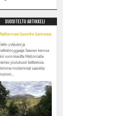
SUOSITELTU ARTIKKELI
Mallorcan luonto lumoaa
ietin ystäväni ja
atkabloggaaja Saanan kanssa
iisi vuorokautta Mallorcalla
arras-joulukuun taitteessa.
limme molemmat saarella
nsimm...