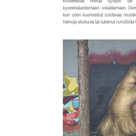
koskettavat minua syvästi. Se
kyseenalaistamaan, uskaltamaan. Olen 
kun olen kuunnellut loistavaa musiik
hienoja elokuvia tai lukenut runollista t