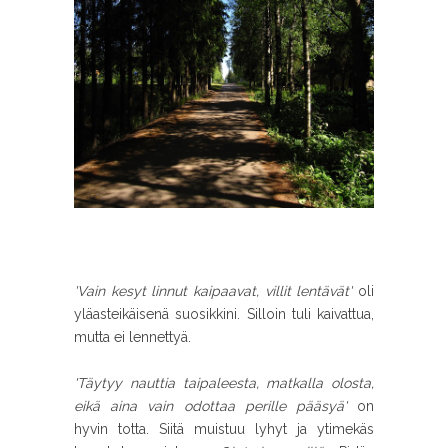
'Vain kesyt linnut kaipaavat, villit lentävät'
oli
yläasteikäisenä suosikkini. Silloin tuli kaivattua,
mutta ei lennettyä.
'Täytyy nauttia taipaleesta, matkalla olosta,
eikä aina vain odottaa perille pääsyä'
on
hyvin totta. Siitä muistuu lyhyt ja ytimekäs