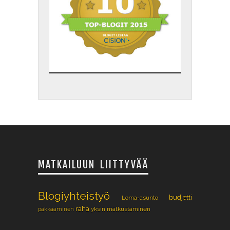
MATKAILUUN LIITTYVÄÄ
Blogiyhteistyö
budjetti
Loma-asunto
raha
yksin matkustaminen
pakkaaminen