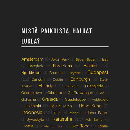
MISTÄ PAIKOISTA HALUAT
LUKEA?
Amsterdam
(8)
Avon Park
(2)
Bali
Baden-Baden
(1)
Berliini
(14)
Barcelona
(9)
(3)
Bangkok
(2)
Budapest
Björkliden
(6)
Bremen
(2)
Bryssel
(1)
(12)
Edinburgh
(4)
Cancun
(2)
Dublin
(1)
Etelä-
Florida
(12)
Fuengirola
(3)
Afrikka
(1)
Frankfurt
(1)
Georgetown
(3)
Gibraltar
(2)
Gili Trawangan
(3)
Goa
(1)
Granada
(5)
Gokarna
(2)
Guadeloupe
(2)
Heidelberg
Helsinki
(8)
Hong Kong
(6)
Ho Chi Minh
(3)
(1)
Indonesia
(12)
Intia
(8)
Johor Bahru
Istanbul
(1)
Karlsruhe
(10)
(2)
Jyväskylä
(2)
Koh Samui
(1)
Lake Toba
(4)
Kroatia
(3)
Loma-
Kuala Lumpur
(1)