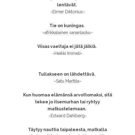
lentävät.
~Elmer Diktonius~
Tie on kuningas.
~afrikkalainen sananlasku~
Viisas vaeltaja ei jätä jälkiä.
~Heikki Immeli~
Tullakseen on lähdettävä.
~Satu Marttila~
Kun huomaa elämänsä arvottomaksi, sitä
tekee jo itsemurhan tai ryhtyy
matkustelemaan.
~Edward Dahlberg~
Täytyy nauttia taipaleesta, matkalla