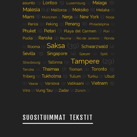
Lontoo
(5)
Malaga
(6)
asunto
(3)
Luxemburg
(1)
Malesia
(14)
Meksiko
(8)
Mallorca
(2)
Melaka
(2)
Miami
(8)
Nerja
(4)
New York
(5)
München
(1)
Norja
Penang
(6)
Pariisi
(2)
Peking
(3)
(1)
Philadelphia
(1)
Phuket
(5)
Pietari
(7)
Playa del Carmen
(3)
Pori
(1)
Ranska
(4)
Puola
(3)
Rauma
(1)
Rio de Janeiro
(1)
Ronda
Saksa
(39)
Schwarzwald
(4)
Rooma
(3)
(1)
Sevilla
(5)
Singapore
(4)
Speyer
(1)
Split
(1)
Tampere
(29)
Tallinna
(3)
Strasbourg
(1)
Thaimaa
(7)
Toronto
(5)
Tioman
(2)
Tanska
(1)
Tukholma
(5)
Triberg
(2)
Tulum
(2)
Turku
(2)
Ubud
Vietnam
(5)
(2)
Varsova
(3)
Vatikaani
(2)
Vaasa
(1)
Viro
(2)
Vung Tau
(3)
Zadar
(2)
Zürich
(1)
SUOSITUIMMAT TEKSTIT