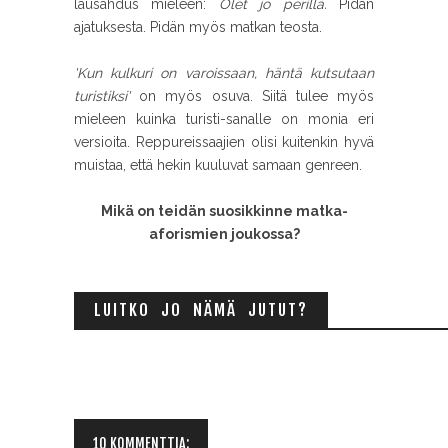
lausahdus mieleen:
Olet jo perillä.
Pidän
ajatuksesta. Pidän myös matkan teosta.
'Kun kulkuri on varoissaan, häntä kutsutaan
turistiksi'
on myös osuva. Siitä tulee myös
mieleen kuinka turisti-sanalle on monia eri
versioita. Reppureissaajien olisi kuitenkin hyvä
muistaa, että hekin kuuluvat samaan genreen.
Mikä on teidän suosikkinne matka-
aforismien joukossa?
LUITKO JO NÄMÄ JUTUT?
10 KOMMENTTIA: