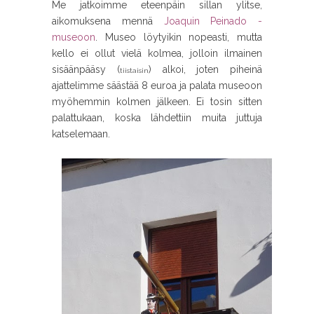
Me jatkoimme eteenpäin sillan ylitse,
aikomuksena mennä
Joaquin Peinado -
museoon
. Museo löytyikin nopeasti, mutta
kello ei ollut vielä kolmea, jolloin ilmainen
sisäänpääsy (
) alkoi, joten piheinä
tiistaisin
ajattelimme säästää 8 euroa ja palata museoon
myöhemmin kolmen jälkeen. Ei tosin sitten
palattukaan, koska lähdettiin muita juttuja
katselemaan.