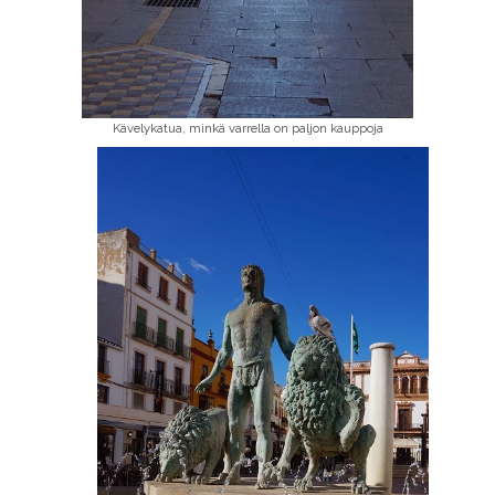
Kävelykatua, minkä varrella on paljon kauppoja