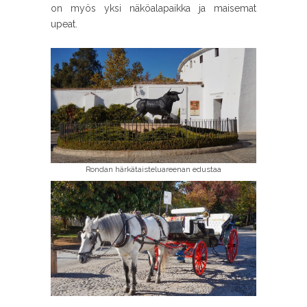
on myös yksi näköalapaikka ja maisemat
upeat.
Rondan härkätaisteluareenan edustaa