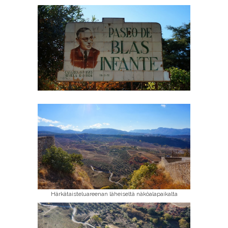
Härkätaisteluareenan läheiseltä näköalapaikalta