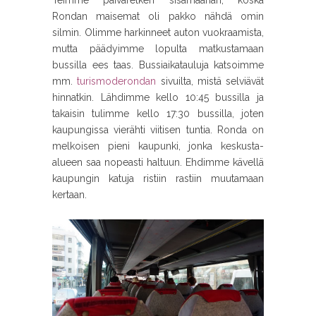
Teimme päiväretken sisämaahan, koska
Rondan maisemat oli pakko nähdä omin
silmin. Olimme harkinneet auton vuokraamista,
mutta päädyimme lopulta matkustamaan
bussilla ees taas. Bussiaikatauluja katsoimme
mm.
turismoderondan
sivuilta, mistä selviävät
hinnatkin. Lähdimme kello 10:45 bussilla ja
takaisin tulimme kello 17:30 bussilla, joten
kaupungissa vierähti viitisen tuntia. Ronda on
melkoisen pieni kaupunki, jonka keskusta-
alueen saa nopeasti haltuun. Ehdimme kävellä
kaupungin katuja ristiin rastiin muutamaan
kertaan.