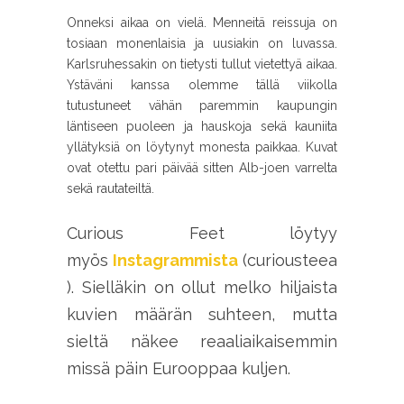
Onneksi aikaa on vielä. Menneitä reissuja on
tosiaan monenlaisia ja uusiakin on luvassa.
Karlsruhessakin on tietysti tullut vietettyä aikaa.
Ystäväni kanssa olemme tällä viikolla
tutustuneet vähän paremmin kaupungin
läntiseen puoleen ja hauskoja sekä kauniita
yllätyksiä on löytynyt monesta paikkaa. Kuvat
ovat otettu pari päivää sitten Alb-joen varrelta
sekä rautateiltä.
Curious Feet löytyy
myös
Instagrammista
(curiousteea
). Sielläkin on ollut melko hiljaista
kuvien määrän suhteen, mutta
sieltä näkee reaaliaikaisemmin
missä päin Eurooppaa kuljen.