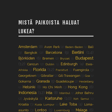
MISTÄ PAIKOISTA HALUAT
LUKEA?
Amsterdam
(8)
Avon Park
(2)
Bali
Baden-Baden
(1)
Berliini
(14)
Barcelona
(9)
(3)
Bangkok
(2)
Budapest
Björkliden
(6)
Bremen
(2)
Bryssel
(1)
(12)
Edinburgh
(4)
Cancun
(2)
Dublin
(1)
Etelä-
Florida
(12)
Fuengirola
(3)
Afrikka
(1)
Frankfurt
(1)
Georgetown
(3)
Gibraltar
(2)
Gili Trawangan
(3)
Goa
(1)
Granada
(5)
Gokarna
(2)
Guadeloupe
(2)
Heidelberg
Helsinki
(8)
Hong Kong
(6)
Ho Chi Minh
(3)
(1)
Indonesia
(12)
Intia
(8)
Johor Bahru
Istanbul
(1)
Karlsruhe
(10)
(2)
Jyväskylä
(2)
Koh Samui
(1)
Lake Toba
(4)
Kroatia
(3)
Loma-
Kuala Lumpur
(1)
Lontoo
(5)
Malaga
(6)
asunto
(3)
Luxemburg
(1)