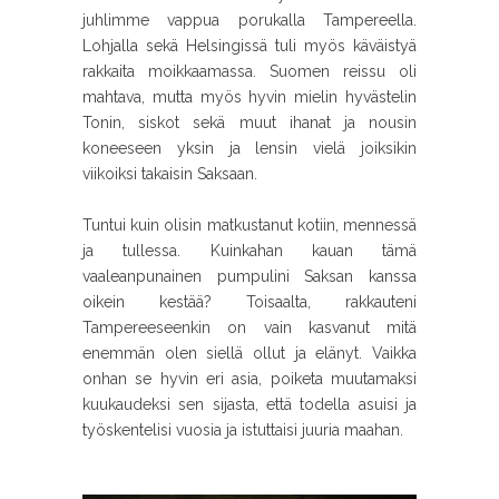
juhlimme vappua porukalla Tampereella.
Lohjalla sekä Helsingissä tuli myös käväistyä
rakkaita moikkaamassa. Suomen reissu oli
mahtava, mutta myös hyvin mielin hyvästelin
Tonin, siskot sekä muut ihanat ja nousin
koneeseen yksin ja lensin vielä joiksikin
viikoiksi takaisin Saksaan.
Tuntui kuin olisin matkustanut kotiin, mennessä
ja tullessa. Kuinkahan kauan tämä
vaaleanpunainen pumpulini Saksan kanssa
oikein kestää? Toisaalta, rakkauteni
Tampereeseenkin on vain kasvanut mitä
enemmän olen siellä ollut ja elänyt. Vaikka
onhan se hyvin eri asia, poiketa muutamaksi
kuukaudeksi sen sijasta, että todella asuisi ja
työskentelisi vuosia ja istuttaisi juuria maahan.