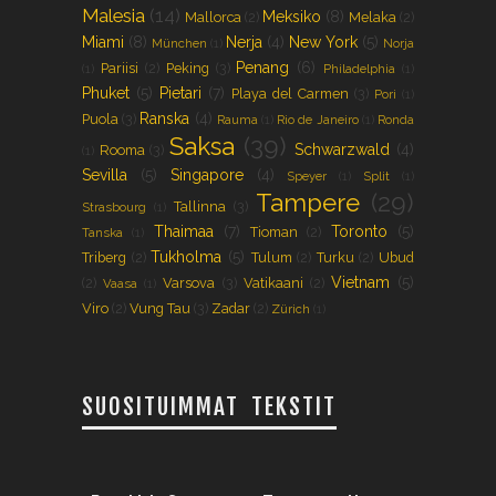
Malesia
(14)
Meksiko
(8)
Mallorca
(2)
Melaka
(2)
Miami
(8)
Nerja
(4)
New York
(5)
München
(1)
Norja
Penang
(6)
Pariisi
(2)
Peking
(3)
(1)
Philadelphia
(1)
Phuket
(5)
Pietari
(7)
Playa del Carmen
(3)
Pori
(1)
Ranska
(4)
Puola
(3)
Rauma
(1)
Rio de Janeiro
(1)
Ronda
Saksa
(39)
Schwarzwald
(4)
Rooma
(3)
(1)
Sevilla
(5)
Singapore
(4)
Speyer
(1)
Split
(1)
Tampere
(29)
Tallinna
(3)
Strasbourg
(1)
Thaimaa
(7)
Toronto
(5)
Tioman
(2)
Tanska
(1)
Tukholma
(5)
Triberg
(2)
Tulum
(2)
Turku
(2)
Ubud
Vietnam
(5)
(2)
Varsova
(3)
Vatikaani
(2)
Vaasa
(1)
Viro
(2)
Vung Tau
(3)
Zadar
(2)
Zürich
(1)
SUOSITUIMMAT TEKSTIT