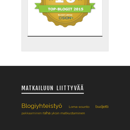
MATKAILUUN LIITTYVÄÄ
Blogiyhteistyö
budjetti
Loma-asunto
raha
yksin matkustaminen
pakkaaminen