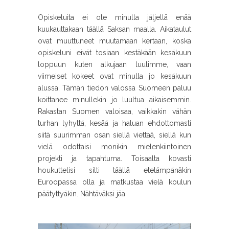
Opiskeluita ei ole minulla jäljellä enää
kuukauttakaan täällä Saksan maalla. Aikataulut
ovat muuttuneet muutamaan kertaan, koska
opiskeluni eivät tosiaan kestäkään kesäkuun
loppuun kuten alkujaan luulimme, vaan
viimeiset kokeet ovat minulla jo kesäkuun
alussa. Tämän tiedon valossa Suomeen paluu
koittanee minullekin jo luultua aikaisemmin.
Rakastan Suomen valoisaa, vaikkakin vähän
turhan lyhyttä, kesää ja haluan ehdottomasti
siitä suurimman osan siellä viettää, siellä kun
vielä odottaisi monikin mielenkiintoinen
projekti ja tapahtuma. Toisaalta kovasti
houkuttelisi silti täällä etelämpänäkin
Euroopassa olla ja matkustaa vielä koulun
päätyttyäkin. Nähtäväksi jää.