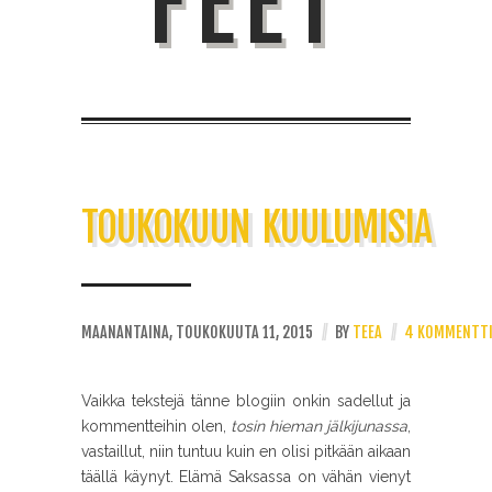
FEET
TOUKOKUUN KUULUMISIA
MAANANTAINA, TOUKOKUUTA 11, 2015
//
BY
TEEA
//
4 KOMMENTT
Vaikka tekstejä tänne blogiin onkin sadellut ja
kommentteihin olen,
tosin hieman jälkijunassa
,
vastaillut, niin tuntuu kuin en olisi pitkään aikaan
täällä käynyt. Elämä Saksassa on vähän vienyt