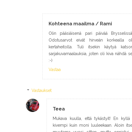
Kohteena maailma / Rami
Olin pääsiäisenä pari päivää Brysselissä 
Odotusarvot eivät hirveän korkealla ol
kertaheitolla. Tuli itsekin käytyä kat
sarjakuvamaalauksia, joten oli kiva nähdä sell
:-)
Vastaa
Vastaukset
Teea
Mukava kuulla, että tykästyit! En kyll
kivempi kuin moni luuleekaan. Aloin itse