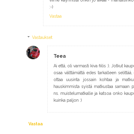
viime käynnistä onkin jo aikaa - mahtaisin
:-)
Vastaa
Vastaukset
Teea
Ai että, oli varmasti kiva fiilis :). Jotkut ka
osaa välttämättä edes tarkalleen selittää, 
ottaa uusinta jossain kohtaa ja matku
hauskimmista syistä matkustaa samaan pa
ns. muistelumatkalle ja katsoa onko kaupu
kuinka paljon :)
Vastaa