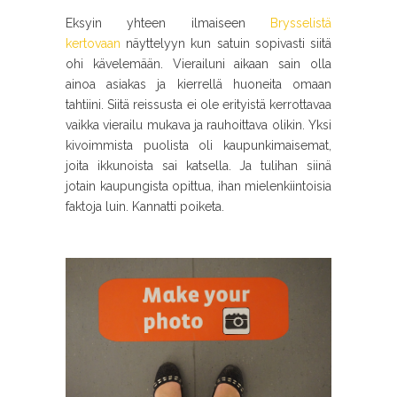
Eksyin yhteen ilmaiseen
Brysselistä
kertovaan
näyttelyyn kun satuin sopivasti siitä
ohi kävelemään. Vierailuni aikaan sain olla
ainoa asiakas ja kierrellä huoneita omaan
tahtiini. Siitä reissusta ei ole erityistä kerrottavaa
vaikka vierailu mukava ja rauhoittava olikin. Yksi
kivoimmista puolista oli kaupunkimaisemat,
joita ikkunoista sai katsella. Ja tulihan siinä
jotain kaupungista opittua, ihan mielenkiintoisia
faktoja luin. Kannatti poiketa.