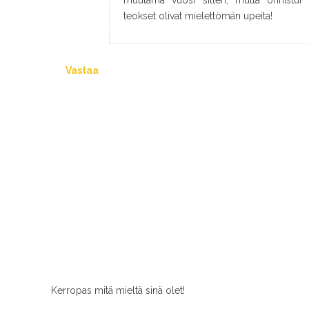
muutama vuosi sitten, mutta onnistui 
teokset olivat mielettömän upeita!
Vastaa
Kerropas mitä mieltä sinä olet!