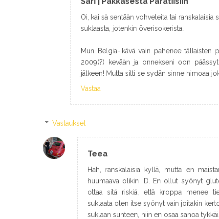
Sari | Pakkasesta Paratiisiin
Oi, kai sä sentään vohveleita tai ranskalaisia
suklaasta, jotenkin överisokerista.
Mun Belgia-ikävä vain pahenee tällaisten p
2009(?) kevään ja onnekseni oon päässyt
jälkeen! Mutta silti se sydän sinne himoaa jo
Vastaa
Vastaukset
Teea
Hah, ranskalaisia kyllä, mutta en maist
huumaava olikin :D. En ollut syönyt glute
ottaa sitä riskiä, että kroppa menee tie
suklaata olen itse syönyt vain joitakin ker
suklaan suhteen, niin en osaa sanoa tykkäisi