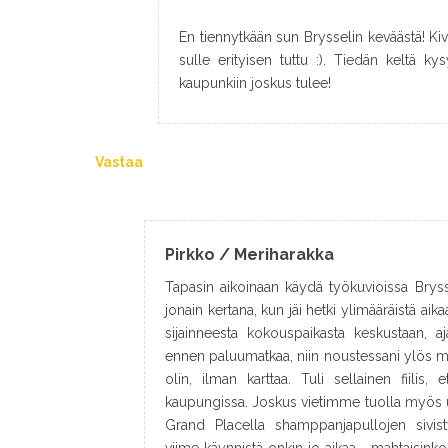
En tiennytkään sun Brysselin keväästä! Kiv
sulle erityisen tuttu :). Tiedän keltä kys
kaupunkiin joskus tulee!
Vastaa
Pirkko / Meriharakka
Tapasin aikoinaan käydä työkuvioissa Brys
jonain kertana, kun jäi hetki ylimääräistä ai
sijainneesta kokouspaikasta keskustaan, a
ennen paluumatkaa, niin noustessani ylös me
olin, ilman karttaa. Tuli sellainen fiilis
kaupungissa. Joskus vietimme tuolla myös 
Grand Placella shamppanjapullojen sivist