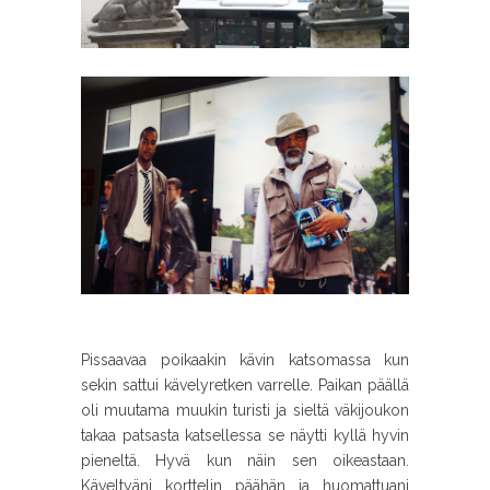
Pissaavaa poikaakin kävin katsomassa kun
sekin sattui kävelyretken varrelle. Paikan päällä
oli muutama muukin turisti ja sieltä väkijoukon
takaa patsasta katsellessa se näytti kyllä hyvin
pieneltä. Hyvä kun näin sen oikeastaan.
Käveltyäni korttelin päähän ja huomattuani