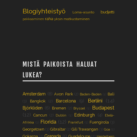
Blogiyhteistyö
budjetti
Loma-asunto
raha
yksin matkustaminen
pakkaaminen
MISTÄ PAIKOISTA HALUAT
LUKEA?
Amsterdam
(8)
Avon Park
(2)
Bali
Baden-Baden
(1)
Berliini
(14)
Barcelona
(9)
(3)
Bangkok
(2)
Budapest
Björkliden
(6)
Bremen
(2)
Bryssel
(1)
(12)
Edinburgh
(4)
Cancun
(2)
Dublin
(1)
Etelä-
Florida
(12)
Fuengirola
(3)
Afrikka
(1)
Frankfurt
(1)
Georgetown
(3)
Gibraltar
(2)
Gili Trawangan
(3)
Goa
(1)
Granada
(5)
Gokarna
(2)
Guadeloupe
(2)
Heidelberg