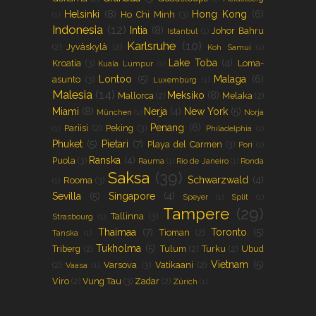
Helsinki
(8)
Hong Kong
(6)
Ho Chi Minh
(3)
(1)
Indonesia
(12)
Intia
(8)
Johor Bahru
Istanbul
(1)
Karlsruhe
(10)
(2)
Jyväskylä
(2)
Koh Samui
(1)
Lake Toba
(4)
Kroatia
(3)
Loma-
Kuala Lumpur
(1)
Lontoo
(5)
Malaga
(6)
asunto
(3)
Luxemburg
(1)
Malesia
(14)
Meksiko
(8)
Mallorca
(2)
Melaka
(2)
Miami
(8)
Nerja
(4)
New York
(5)
München
(1)
Norja
Penang
(6)
Pariisi
(2)
Peking
(3)
(1)
Philadelphia
(1)
Phuket
(5)
Pietari
(7)
Playa del Carmen
(3)
Pori
(1)
Ranska
(4)
Puola
(3)
Rauma
(1)
Rio de Janeiro
(1)
Ronda
Saksa
(39)
Schwarzwald
(4)
Rooma
(3)
(1)
Sevilla
(5)
Singapore
(4)
Speyer
(1)
Split
(1)
Tampere
(29)
Tallinna
(3)
Strasbourg
(1)
Thaimaa
(7)
Toronto
(5)
Tioman
(2)
Tanska
(1)
Tukholma
(5)
Triberg
(2)
Tulum
(2)
Turku
(2)
Ubud
Vietnam
(5)
(2)
Varsova
(3)
Vatikaani
(2)
Vaasa
(1)
Viro
(2)
Vung Tau
(3)
Zadar
(2)
Zürich
(1)