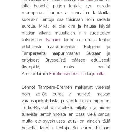
tällä hetkellä paljon lentoja 170 eurolla
menopaluu. Tarjouksia kannattaa tarkkailla,
suoriakin lentoja saa toisinaan noin sadalla
eurolla. Mikäli ei ole kiire ja haluaa käydä
matkan aikana muuallakin, niin suosittelen
katsomaan
Ryanairin
tarjontaa. Turusta lentää
edullisesti naapurimaahan Belgiaan ja
Tampereelta naapurimaahan Saksaan ja
erityisesti Brysselistä pääsee edullisesti
(kympillä, maks parilla)
Amsterdamiin
Eurolinesin bussilla
tai
junalla
.
Lennot Tampere-Bremen maksavat yleensä
noin 20-80 euroa / henkilö, matkan
varausajankohdasta ja vuodenajasta riippuen.
Turku-Bryssel on aloitettu hiljattain ja niiden
tulevista lentohinnoista en osaa vielä sanoa,
mutta elo-syyskuussa 2012 on ainakin tällä
hetkellä tarjolla lentoja 60 euron hintaan,