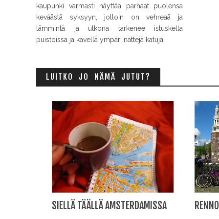
kaupunki varmasti näyttää parhaat puolensa
keväästä syksyyn, jolloin on vehreää ja
lämmintä ja ulkona tarkenee istuskella
puistoissa ja kävellä ympäri nättejä katuja.
LUITKO JO NÄMÄ JUTUT?
SIELLÄ TÄÄLLÄ AMSTERDAMISSA
RENNO