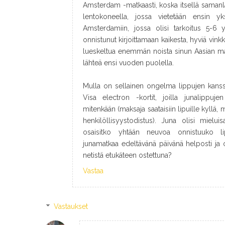
Amsterdam -matkaasti, koska itsellä samanl
lentokoneella, jossa vietetään ensin yks
Amsterdamiin, jossa olisi tarkoitus 5-6 y
onnistunut kirjoittamaan kaikesta, hyviä vinkk
lueskeltua enemmän noista sinun Aasian matk
lähteä ensi vuoden puolella.
Mulla on sellainen ongelma lippujen kanssa
Visa electron -kortit, joilla junalippuj
mitenkään (maksaja saataisiin lipuille kyllä, 
henkilöllisyystodistus). Juna olisi mielu
osaisitko yhtään neuvoa onnistuuko li
junamatkaa edeltävänä päivänä helposti ja 
netistä etukäteen ostettuna?
Vastaa
Vastaukset