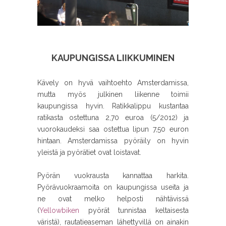
KAUPUNGISSA LIIKKUMINEN
Kävely on hyvä vaihtoehto Amsterdamissa,
mutta myös julkinen liikenne toimii
kaupungissa hyvin. Ratikkalippu kustantaa
ratikasta ostettuna 2,70 euroa (5/2012) ja
vuorokaudeksi saa ostettua lipun 7,50 euron
hintaan. Amsterdamissa pyöräily on hyvin
yleistä ja pyörätiet ovat loistavat.
Pyörän vuokrausta kannattaa harkita.
Pyörävuokraamoita on kaupungissa useita ja
ne ovat melko helposti nähtävissä
(
Yellowbiken
pyörät tunnistaa keltaisesta
väristä), rautatieaseman lähettyvillä on ainakin