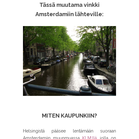
Tässä muutama vinkki
Amsterdamiin lähteville:
MITEN KAUPUNKIIN?
Helsingistä pääsee lentämään suoraan
Amsterdamiin muunmuassa
KLM:llä
, jolla on