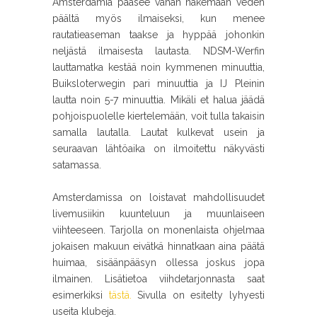
Amsterdamia pääsee vähän näkemään veden
päältä myös ilmaiseksi, kun menee
rautatieaseman taakse ja hyppää johonkin
neljästä ilmaisesta lautasta. NDSM-Werfin
lauttamatka kestää noin kymmenen minuuttia,
Buiksloterwegin pari minuuttia ja IJ Pleinin
lautta noin 5-7 minuuttia. Mikäli et halua jäädä
pohjoispuolelle kiertelemään, voit tulla takaisin
samalla lautalla. Lautat kulkevat usein ja
seuraavan lähtöaika on ilmoitettu näkyvästi
satamassa.
Amsterdamissa on loistavat mahdollisuudet
livemusiikin kuunteluun ja muunlaiseen
viihteeseen. Tarjolla on monenlaista ohjelmaa
jokaisen makuun eivätkä hinnatkaan aina päätä
huimaa, sisäänpääsyn ollessa joskus jopa
ilmainen. Lisätietoa viihdetarjonnasta saat
esimerkiksi
tästä.
Sivulla on esitelty lyhyesti
useita klubeja.