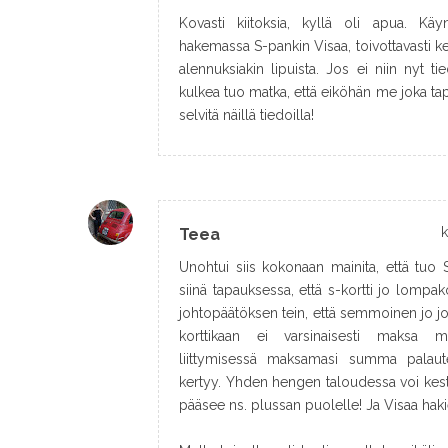
Kovasti kiitoksia, kyllä oli apua. Kä
hakemassa S-pankin Visaa, toivottavasti ke
alennuksiakin lipuista. Jos ei niin nyt ti
kulkea tuo matka, että eiköhän me joka t
selvitä näillä tiedoilla!
k
Teea
Unohtui siis kokonaan mainita, että tuo 
siinä tapauksessa, että s-kortti jo lomp
johtopäätöksen tein, että semmoinen jo joka
korttikaan ei varsinaisesti maksa mi
liittymisessä maksamasi summa palau
kertyy. Yhden hengen taloudessa voi kestää
pääsee ns. plussan puolelle! Ja Visaa hakie