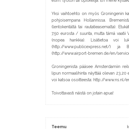
esim. työtön tai opiskelija. En mene kyll
Yksi vaihtoehto on myös Groningenin k
pohjoisempana Hollannissa. Bremenist
(lentokentältä tai rautatieasemalta). Etuk
7,50 eurosta / suunta, mutta tämä vaatii V
(nopea hankkia). Lisätietoa voi lu
(http://www.publicexpress.net/) ja 
(http://www.airport-bremen.de/en/service
Groningenista pääsee Amsterdamiin reilu
lipun normaalihinta näyttää olevan 23,20 e
voi katsoa osoitteesta: http://www.ns.nl/
Toivottavasti näistä on jotain apua!
Teemu
k