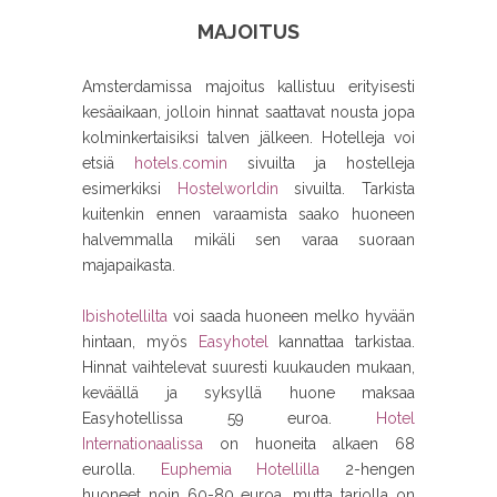
MAJOITUS
Amsterdamissa majoitus kallistuu erityisesti
kesäaikaan, jolloin hinnat saattavat nousta jopa
kolminkertaisiksi talven jälkeen. Hotelleja voi
etsiä
hotels.comin
sivuilta ja hostelleja
esimerkiksi
Hostelworldin
sivuilta. Tarkista
kuitenkin ennen varaamista saako huoneen
halvemmalla mikäli sen varaa suoraan
majapaikasta.
Ibishotellilta
voi saada huoneen melko hyvään
hintaan, myös
Easyhotel
kannattaa tarkistaa.
Hinnat vaihtelevat suuresti kuukauden mukaan,
keväällä ja syksyllä huone maksaa
Easyhotellissa 59 euroa.
Hotel
Internationaalissa
on huoneita alkaen 68
eurolla.
Euphemia Hotellilla
2-hengen
huoneet noin 60-80 euroa, mutta tarjolla on