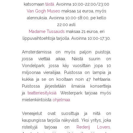
katsomaan
tästä
.
Avoinna 10:00-22:00/23:00
Van Gogh Museo
maksaa 14 euroa, myös
alennuksia. Avoinna 10:00-18:00, pe kello
22:00 asti.
Madame Tussauds
maksaa 21 euroa, eri
lippuvaihtoehtoja tarjolla. Avoinna 10:00-17:30.
Amsterdamissa on myös paljon puistoja,
joissa viettää aikaa. Näistä suurin on
Vondelpark, jossa käy vuosittain jopa 10
miljoonaa vierailijaa. Puistossa on lampia ja
kukkia ja se on kooltaan noin 47 hehtaaria.
Puistossa järjestetään ilmaisia konsertteja
ja
teatteriesityksiä
.
Westerpark tarjoaa myös
mielenkiintoista
ohjelmaa
.
Veneajelut ovat suosittuja ja niitä on
kaupungissa tarjolla näkyvästi. Yksi yritys, joka
risteilyjä tarjoaa on
Rederij Lovers
.