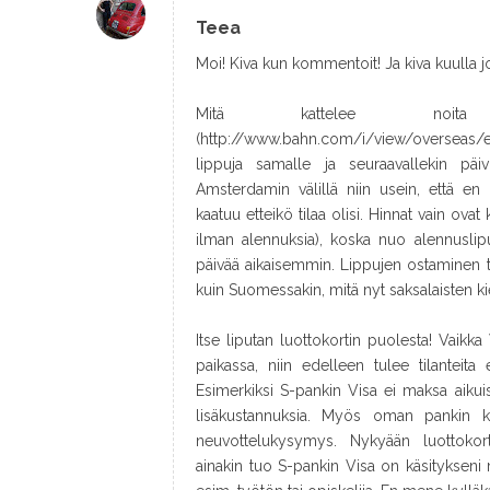
Teea
Moi! Kiva kun kommentoit! Ja kiva kuulla j
Mitä kattelee noita
(http://www.bahn.com/i/view/overseas/e
lippuja samalle ja seuraavallekin päi
Amsterdamin välillä niin usein, että en
kaatuu etteikö tilaa olisi. Hinnat vain ova
ilman alennuksia), koska nuo alennuslip
päivää aikaisemmin. Lippujen ostaminen ti
kuin Suomessakin, mitä nyt saksalaisten kie
Itse liputan luottokortin puolesta! Vaik
paikassa, niin edelleen tulee tilanteita 
Esimerkiksi S-pankin Visa ei maksa aikuisi
lisäkustannuksia. Myös oman pankin k
neuvottelukysymys. Nykyään luottokort
ainakin tuo S-pankin Visa on käsitykseni