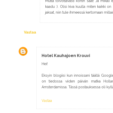
Mutta toivottavasti kortin saat! Ja mikäli e
kaadu :). Olisi kiva kuulla miten kaikki o
jaksat, niin tule ihmeessä kertomaan millain
Vastaa
Hotel Kauhajoen Krouvi
Hei!
Eksyin blogiisi kun innoissani täällä Goog
on tiedossa viiden päivän matka Hollanti
Amsterdamissa. Tässä postauksessa oli kyllä 
Vastaa