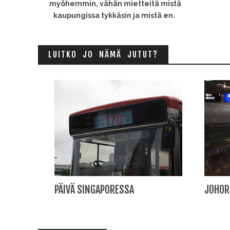
myöhemmin, vähän mietteitä mistä
kaupungissa tykkäsin ja mistä en.
LUITKO JO NÄMÄ JUTUT?
PÄIVÄ SINGAPORESSA
JOHOR