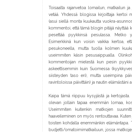
Toisaalta rajanvetoa lomailun, matkailun 
vetää. Yhdessä blogissa kirjoittaja kertoi
(asui siellä monta kuukautta vuokra-asunnossa
kommentoi, että tämä blogin pitäjä näyttää k
pesettää pyykkinsä pesulassa. Melko yksi
Esimerkkinä kun voisin vaikka kertoa, e
pesukoneella, mutta tuolla kolmen kuuk
useimmiten käsin pesusaippualla. Olinko
kommentoijan mielestä kun pesin pyykkini
askeettisemmin kuin Suomessa (kyykkyvesso
siisteyden taso eri), mutta useimpina päi
ravintoloissa päivittäin) ja nautin elämästäni 
Kaipa tämä riippuu kysyjästä ja kertojasta. 
olevan jollain tapaa enemmän lomaa, kos
Useimmiten kuitenkin matkojen suunnitt
haaveileminen on myös rentouttavaa. Kuten 
toisten kohdalla enemmänkin elämäntapa.
budjetti/omatoimimatkailuun, jossa matkoje