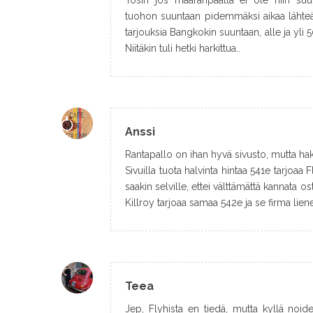
Tosin jos määränpäällä ei ole niin suur
tuohon suuntaan pidemmäksi aikaa lähteä,
tarjouksia Bangkokin suuntaan, alle ja yli 5
Niitäkin tuli hetki harkittua..
Anssi
Rantapallo on ihan hyvä sivusto, mutta ha
Sivuilla tuota halvinta hintaa 541e tarjoaa
saakin selville, ettei välttämättä kannata os
Killroy tarjoaa samaa 542e ja se firma lien
Teea
Jep, Flyhista en tiedä, mutta kyllä noid