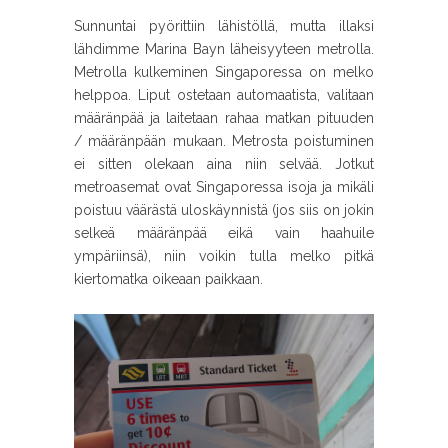
Sunnuntai pyörittiin lähistöllä, mutta illaksi
lähdimme Marina Bayn läheisyyteen metrolla.
Metrolla kulkeminen Singaporessa on melko
helppoa. Liput ostetaan automaatista, valitaan
määränpää ja laitetaan rahaa matkan pituuden
/ määränpään mukaan. Metrosta poistuminen
ei sitten olekaan aina niin selvää. Jotkut
metroasemat ovat Singaporessa isoja ja mikäli
poistuu väärästä uloskäynnistä (jos siis on jokin
selkeä määränpää eikä vain haahuile
ympäriinsä), niin voikin tulla melko pitkä
kiertomatka oikeaan paikkaan.