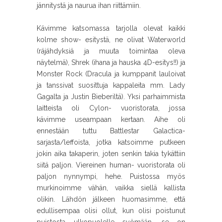
jännitystä ja naurua ihan riittämiin.
Kävimme katsomassa tarjolla olevat kaikki
kolme show- esitystä, ne olivat Waterworld
(räjähdyksiä ja muuta toimintaa oleva
näytelmä), Shrek (ihana ja hauska 4D-esitys!!) ja
Monster Rock (Dracula ja kumppanit lauloivat
ja tanssivat suosittuja kappaleita mm. Lady
Gagalta ja Justin Bieberiltä). Yksi parhaimmista
laitteista oli Cylon- vuoristorata, jossa
kävimme useampaan kertaan. Aihe oli
ennestään tuttu Battlestar Galactica-
sarjasta/leffoista, jotka katsoimme putkeen
jokin aika takaperin, joten senkin takia tykättiin
siitä paljon. Viereinen human- vuoristorata oli
paljon nynnympi, hehe. Puistossa myös
murkinoimme vähän, vaikka siellä kallista
olikin. Lähdön jälkeen huomasimme, että
edullisempaa olisi ollut, kun olisi poistunut