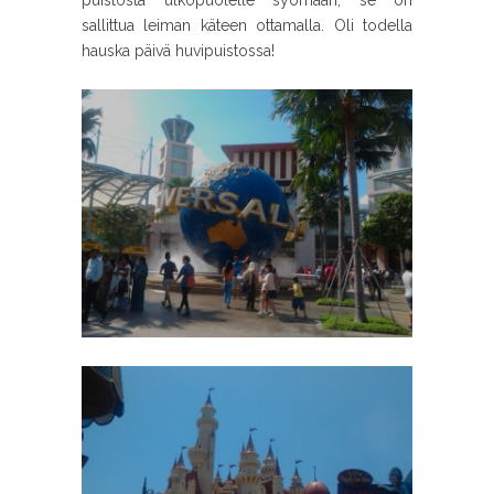
puistosta ulkopuolelle syömään, se on
sallittua leiman käteen ottamalla. Oli todella
hauska päivä huvipuistossa!