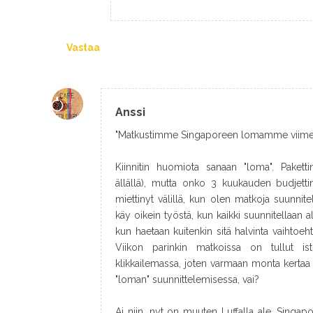
Vastaa
Anssi
"Matkustimme Singaporeen lomamme viimeisek
Kiinnitin huomiota sanaan "loma". Pakett
ällällä), mutta onko 3 kuukauden budjett
miettinyt välillä, kun olen matkoja suunnitel
käy oikein työstä, kun kaikki suunnitellaan al
kun haetaan kuitenkin sitä halvinta vaihtoeht
Viikon parinkin matkoissa on tullut ist
klikkailemassa, joten varmaan monta kert
"loman" suunnittelemisessa, vai?
Ai niin, nyt on muuten Luffalla ale, Singa