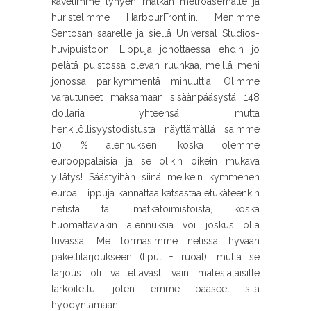
kävelimme lyhyen matkan metroasemalle ja
huristelimme HarbourFrontiin. Menimme
Sentosan saarelle ja siellä Universal Studios-
huvipuistoon. Lippuja jonottaessa ehdin jo
pelätä puistossa olevan ruuhkaa, meillä meni
jonossa parikymmentä minuuttia. Olimme
varautuneet maksamaan sisäänpääsystä 148
dollaria yhteensä, mutta
henkilöllisyystodistusta näyttämällä saimme
10 % alennuksen, koska olemme
eurooppalaisia ja se olikin oikein mukava
yllätys! Säästyihän siinä melkein kymmenen
euroa. Lippuja kannattaa katsastaa etukäteenkin
netistä tai matkatoimistoista, koska
huomattaviakin alennuksia voi joskus olla
luvassa. Me törmäsimme netissä hyvään
pakettitarjoukseen (liput + ruoat), mutta se
tarjous oli valitettavasti vain malesialaisille
tarkoitettu, joten emme pääseet sitä
hyödyntämään.