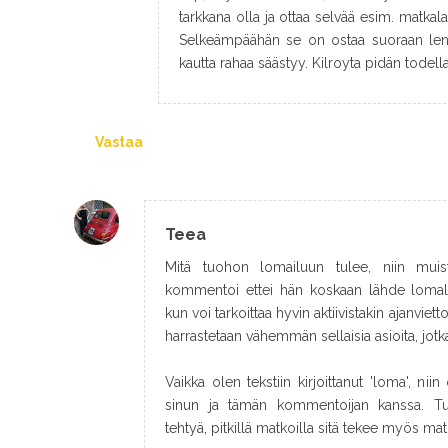
tarkkana olla ja ottaa selvää esim. matkalau
Selkeämpäähän se on ostaa suoraan lent
kautta rahaa säästyy. Kilroyta pidän todell
Vastaa
Teea
Mitä tuohon lomailuun tulee, niin muist
kommentoi ettei hän koskaan lähde lomall
kun voi tarkoittaa hyvin aktiivistakin ajanviettoa
harrastetaan vähemmän sellaisia asioita, jotk
Vaikka olen tekstiin kirjoittanut 'loma', ni
sinun ja tämän kommentoijan kanssa. Tu
tehtyä, pitkillä matkoilla sitä tekee myös mat