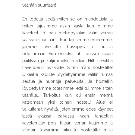
väärään suuntaan!
En todella tiedä miten se on mahdollista ja
miten tajusimme asian vasta kun olimme
käveleet jo pari metropysäkin välin verran
väärään suuntaan... Kun tajusimme erheemme,
jäimme läheiselle bussipysäkille bussia
odottamaan. Siitä onneksi lähti bussi oikeaan
paikkaan ja kuljimmekin matkan Hill streetiltä
Lavenderin pysäkille. Sitten mars hostellille!
Oikealle kadulle löydettyämme valitin rumaa
seutua ja huonoja palveluita. Ja hostellin
löydettyämme totesimme, että tulimme sitten
väärälle.. Tarkoitus kun oli ensin mennä
katsomaan yksi toinen hostelli. Alue ei
vaikuttanut hyvältä, joten emme edes käyneet
tässä ekassa paikassa vaan lähdettiin
kävelemään pois. Kilsan verran kuljimme ja
vihdoin löysimme oikealle hostellille, mikä