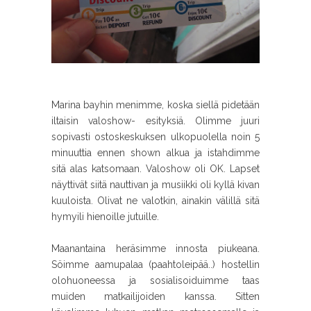
Marina bayhin menimme, koska siellä pidetään
iltaisin valoshow- esityksiä. Olimme juuri
sopivasti ostoskeskuksen ulkopuolella noin 5
minuuttia ennen shown alkua ja istahdimme
sitä alas katsomaan. Valoshow oli OK. Lapset
näyttivät siitä nauttivan ja musiikki oli kyllä kivan
kuuloista. Olivat ne valotkin, ainakin välillä sitä
hymyili hienoille jutuille.
Maanantaina heräsimme innosta piukeana.
Söimme aamupalaa (paahtoleipää..) hostellin
olohuoneessa ja sosialisoiduimme taas
muiden matkailijoiden kanssa. Sitten