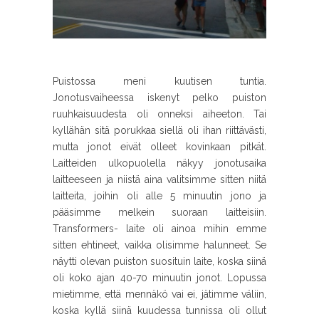
Puistossa meni kuutisen tuntia.
Jonotusvaiheessa iskenyt pelko puiston
ruuhkaisuudesta oli onneksi aiheeton. Tai
kyllähän sitä porukkaa siellä oli ihan riittävästi,
mutta jonot eivät olleet kovinkaan pitkät.
Laitteiden ulkopuolella näkyy jonotusaika
laitteeseen ja niistä aina valitsimme sitten niitä
laitteita, joihin oli alle 5 minuutin jono ja
pääsimme melkein suoraan laitteisiin.
Transformers- laite oli ainoa mihin emme
sitten ehtineet, vaikka olisimme halunneet. Se
näytti olevan puiston suosituin laite, koska siinä
oli koko ajan 40-70 minuutin jonot. Lopussa
mietimme, että mennäkö vai ei, jätimme väliin,
koska kyllä siinä kuudessa tunnissa oli ollut