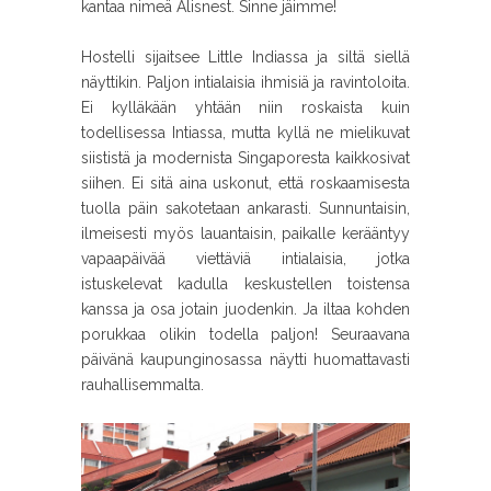
kantaa nimeä Alisnest. Sinne jäimme!
Hostelli sijaitsee Little Indiassa ja siltä siellä
näyttikin. Paljon intialaisia ihmisiä ja ravintoloita.
Ei kylläkään yhtään niin roskaista kuin
todellisessa Intiassa, mutta kyllä ne mielikuvat
siististä ja modernista Singaporesta kaikkosivat
siihen. Ei sitä aina uskonut, että roskaamisesta
tuolla päin sakotetaan ankarasti. Sunnuntaisin,
ilmeisesti myös lauantaisin, paikalle kerääntyy
vapaapäivää viettäviä intialaisia, jotka
istuskelevat kadulla keskustellen toistensa
kanssa ja osa jotain juodenkin. Ja iltaa kohden
porukkaa olikin todella paljon! Seuraavana
päivänä kaupunginosassa näytti huomattavasti
rauhallisemmalta.