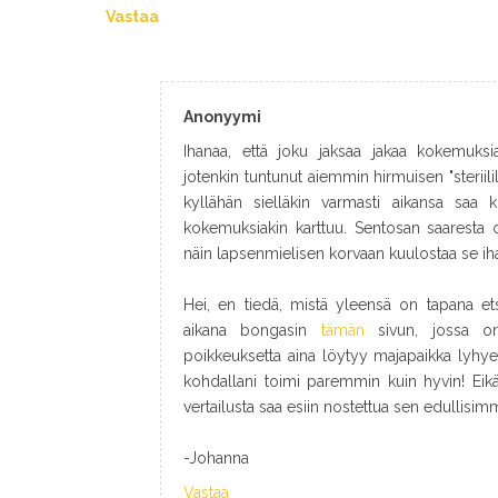
Vastaa
Anonyymi
Ihanaa, että joku jaksaa jakaa kokemuksi
jotenkin tuntunut aiemmin hirmuisen "steriili
kyllähän sielläkin varmasti aikansa saa
kokemuksiakin karttuu. Sentosan saaresta 
näin lapsenmielisen korvaan kuulostaa se ih
Hei, en tiedä, mistä yleensä on tapana etsiä
aikana bongasin
tämän
sivun, jossa on 
poikkeuksetta aina löytyy majapaikka lyhyell
kohdallani toimi paremmin kuin hyvin! Eikä
vertailusta saa esiin nostettua sen edullisim
-Johanna
Vastaa