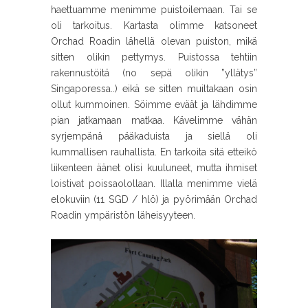
haettuamme menimme puistoilemaan. Tai se
oli tarkoitus. Kartasta olimme katsoneet
Orchad Roadin lähellä olevan puiston, mikä
sitten olikin pettymys. Puistossa tehtiin
rakennustöitä (no sepä olikin ”yllätys”
Singaporessa..) eikä se sitten muiltakaan osin
ollut kummoinen. Söimme eväät ja lähdimme
pian jatkamaan matkaa. Kävelimme vähän
syrjempänä pääkaduista ja siellä oli
kummallisen rauhallista. En tarkoita sitä etteikö
liikenteen äänet olisi kuuluneet, mutta ihmiset
loistivat poissaolollaan. Illalla menimme vielä
elokuviin (11 SGD / hlö) ja pyörimään Orchad
Roadin ympäristön läheisyyteen.