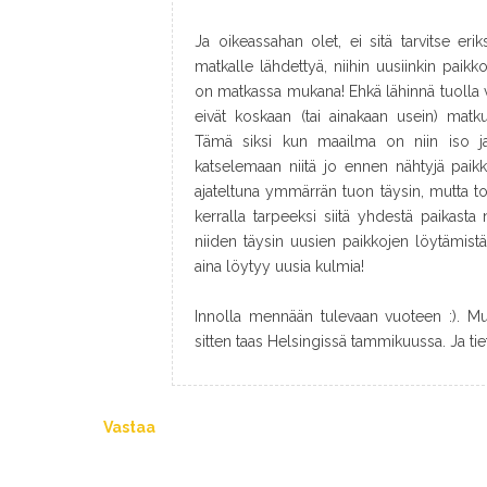
Ja oikeassahan olet, ei sitä tarvitse eri
matkalle lähdettyä, niihin uusiinkin paikko
on matkassa mukana! Ehkä lähinnä tuolla vii
eivät koskaan (tai ainakaan usein) mat
Tämä siksi kun maailma on niin iso ja
katselemaan niitä jo ennen nähtyjä paikk
ajateltuna ymmärrän tuon täysin, mutta to
kerralla tarpeeksi siitä yhdestä paikasta
niiden täysin uusien paikkojen löytämistä :
aina löytyy uusia kulmia!
Innolla mennään tulevaan vuoteen :). M
sitten taas Helsingissä tammikuussa. Ja tiet
Vastaa