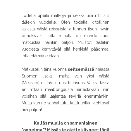
Todella upeita matkoja ja seikkailuita riitti siis
tällekin vuodelle. Olen todella kiitollinen
kaikista näistä reissuista ja tunnen itseni hyvin
onnekkaaksi, että minulla on mahdollisuus
matkustaa näinkin paljon. Muistot tästäkin
vuodesta kerryttävät sitä henkistä pääomaa,
jolla elämää eletään.
Matkustelin tänä vuonna
seitsemässä
maassa
Suomen lisäksi, mutta vain yksi näistä
(Meksiko) oli täysin uusi tuttavuus. Vaikka tässä
en mitään maabongausta harrastakaan, niin
voisihan sitä laajentaa reviiriä enemmänkin.
Mutta kun ne vanhat tutut kulttuuritkin kiehtovat
niin paljon!
Kelläs muulla on samanlainen
"ongelma"? Missäs te olette käyneet tänä