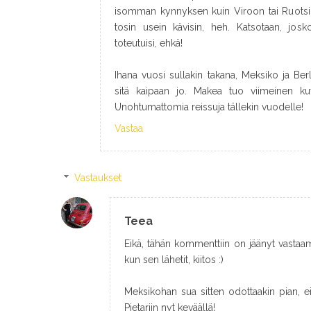
isomman kynnyksen kuin Viroon tai Ruotsiin
tosin usein kävisin, heh. Katsotaan, josk
toteutuisi, ehkä!
Ihana vuosi sullakin takana, Meksiko ja Berli
sitä kaipaan jo. Makea tuo viimeinen ku
Unohtumattomia reissuja tällekin vuodelle!
Vastaa
Vastaukset
Teea
Eikä, tähän kommenttiin on jäänyt vastaama
kun sen lähetit, kiitos :)
Meksikohan sua sitten odottaakin pian, eik
Pietariin nyt keväällä!