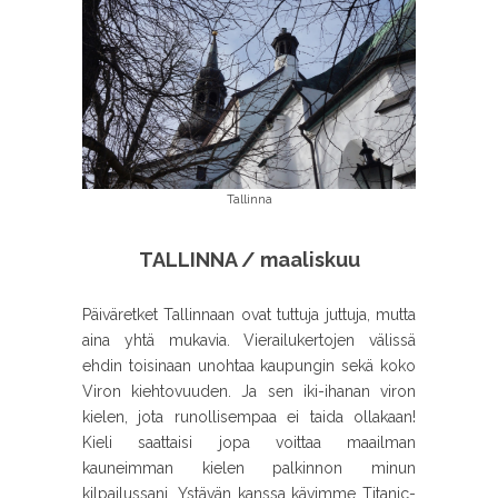
Tallinna
TALLINNA / maaliskuu
Päiväretket Tallinnaan ovat tuttuja juttuja, mutta
aina yhtä mukavia. Vierailukertojen välissä
ehdin toisinaan unohtaa kaupungin sekä koko
Viron kiehtovuuden. Ja sen iki-ihanan viron
kielen, jota runollisempaa ei taida ollakaan!
Kieli saattaisi jopa voittaa maailman
kauneimman kielen palkinnon minun
kilpailussani. Ystävän kanssa kävimme Titanic-