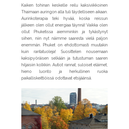
Kaiken tohinan keskelle reilu kaksiviikkoinen
Thaimaan auringon alla tuli täydelliseen aikaan.
Aurinkoterapia teki hyvää, koska reissun
jälkeen olen ollut energiaa täynnä! Vaikka olen
ollut Phuketissa aiemminkin ja tykästynyt
siihen, niin nyt näimme saaresta vielä paljon
enemmän. Phuket on ehdottomasti muutakin
kuin rantatuoleja! Suosittelen nousemaan
kaksipyöräisen selkään ja tutustuman saaren
hiljaisiin kolkkiin. Autiot rannat, suloiset eläimet,
hieno luonto ja herkullinen ruoka
paikalliskeittiöissä odottavat etsijäänsä.