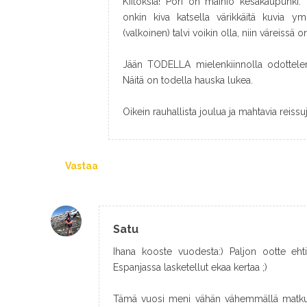
Kiitoksia! Pori on mainio kesäkaupunki.
onkin kiva katsella värikkäitä kuvia y
(valkoinen) talvi voikin olla, niin väreissä
Jään TODELLA mielenkiinnolla odottelem
Näitä on todella hauska lukea.
Oikein rauhallista joulua ja mahtavia reissu
Vastaa
Satu
Ihana kooste vuodesta:) Paljon ootte ehti
Espanjassa lasketellut ekaa kertaa ;)
Tämä vuosi meni vähän vähemmällä matkustel