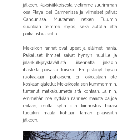
jälkeen. Kaksiviikkoisesta vietimme suurimman
osa Playa del Carmenissa ja viimeiset päivät
Cancunissa. Muutaman retken Tulumin
suuntaan teimme myös, sekä autolla että
paikallisbusseilla.
Meksikon rannat ovat upeat ja eläimet ihania.
Paikalliset ihmiset saivat hymyn huulille ja
jalankulkijaystävällistä liikennettä jaksoin
ihastella päivästä toiseen. En pistänyt hyvää
ruokaakaan pahakseni. En oikeastaan ole
koskaan ajatellut Meksikosta sen kummemmin,
tuntenut matkakuumetta sitä kohtaan. Ja niin,
emmehän me nytkään nähneet maasta paljoa
mitään, mutta kyllä sitä kiinnostus heräsi
tuotakin maata kohtaan tämän pikavisiitin
jälkeen.