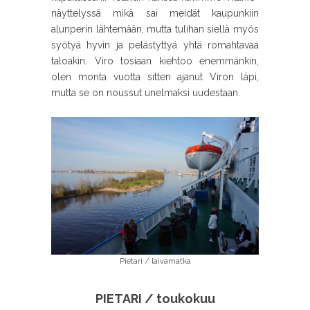
näyttelyssä mikä sai meidät kaupunkiin
alunperin lähtemään, mutta tulihan siellä myös
syötyä hyvin ja pelästyttyä yhtä romahtavaa
taloakin. Viro tosiaan kiehtoo enemmänkin,
olen monta vuotta sitten ajanut Viron läpi,
mutta se on noussut unelmaksi uudestaan.
Pietari / laivamatka
PIETARI / toukokuu