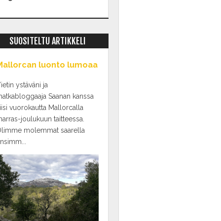
SUOSITELTU ARTIKKELI
Mallorcan luonto lumoaa
ietin ystäväni ja
atkabloggaaja Saanan kanssa
iisi vuorokautta Mallorcalla
arras-joulukuun taitteessa.
limme molemmat saarella
nsimm...