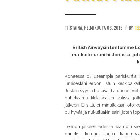
TIISTAINA, HELMIKUUTA 03, 2015
//
BY
TE
British Airwaysin lentomme Lon
matkailu-urani historiassa, jo
k
Koneessa oli useampia pariskuntia i
ihmisestäni eroon. Istuin keskipaikalla
Jostain syystä he eivät halunneet vaiht
puheliaan turkkilaisnaisen välissä, jot
jälkeen. Ei sillä, ei minullakaan olo k
oli hyvää ja nukuttuakin sain, joten lo
Lennon jälkeen edessä häämötti viel
onneksi kulunut tuntia kauempaa