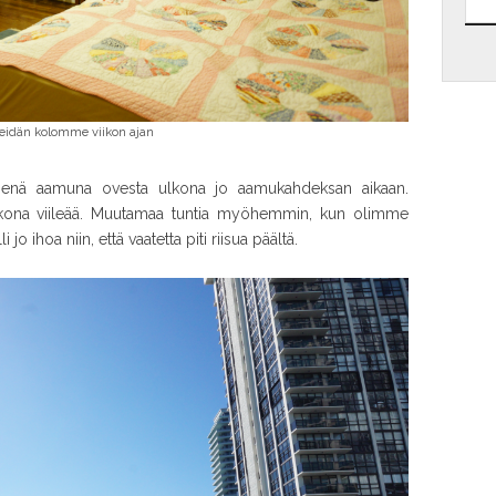
eidän kolomme viikon ajan
enä aamuna ovesta ulkona jo aamukahdeksan aikaan.
 ulkona viileää. Muutamaa tuntia myöhemmin, kun olimme
o ihoa niin, että vaatetta piti riisua päältä.