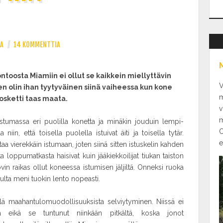
EA
//
14 KOMMENTTIA
toosta Miamiin ei ollut se kaikkein miellyttävin
V
ten olin ihan tyytyväinen siinä vaiheessa kun kone
m
osketti taas maata.
v
m
stumassa eri puolilla konetta ja minäkin jouduin lempi-
O
 niin, että toisella puolella istuivat äiti ja toisella tytär.
e
aa vierekkäin istumaan, joten siinä sitten istuskelin kahden
ka loppumatkasta haisivat kuin jääkiekkoilijat tiukan taiston
ovin raikas ollut koneessa istumisen jäljiltä. Onneksi ruoka
pulta meni tuokin lento nopeasti.
ä maahantulomuodollisuuksista selviytyminen. Niissä ei
 eikä se tuntunut niinkään pitkältä, koska jonot