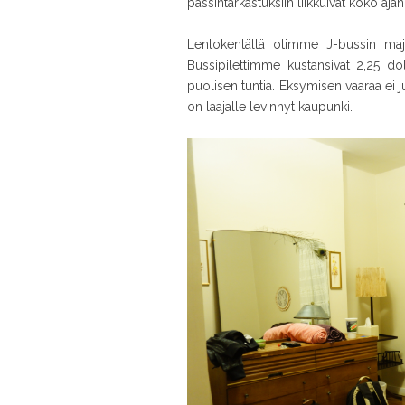
passintarkastuksiin liikkuivat koko ajan
Lentokentältä otimme J-bussin ma
Bussipilettimme kustansivat 2,25 do
puolisen tuntia. Eksymisen vaaraa ei j
on laajalle levinnyt kaupunki.