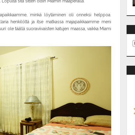
. Lopulta sitä sitten oltiin Miamin maaperällä.
japaikkaamme, minkä löytäminen oli onneksi helppoa.
llaria henkilöltä ja itse matkassa majapaikkaamme meni
uuri ole täällä suoraviivaisten katujen maassa, vaikka Miami