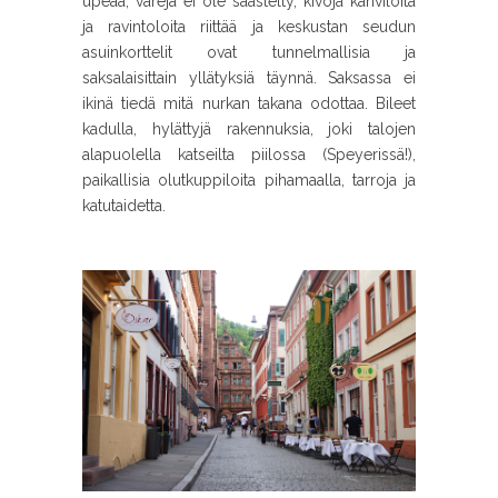
upeaa, värejä ei ole säästelty, kivoja kahviloita
ja ravintoloita riittää ja keskustan seudun
asuinkorttelit ovat tunnelmallisia ja
saksalaisittain yllätyksiä täynnä. Saksassa ei
ikinä tiedä mitä nurkan takana odottaa. Bileet
kadulla, hylättyjä rakennuksia, joki talojen
alapuolella katseilta piilossa (Speyerissä!),
paikallisia olutkuppiloita pihamaalla, tarroja ja
katutaidetta.