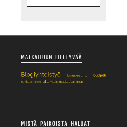
MATKAILUUN LIITTYVÄÄ
Blogiyhteistyö
budjetti
Loma-asunto
raha
yksin matkustaminen
pakkaaminen
MISTÄ PAIKOISTA HALUAT