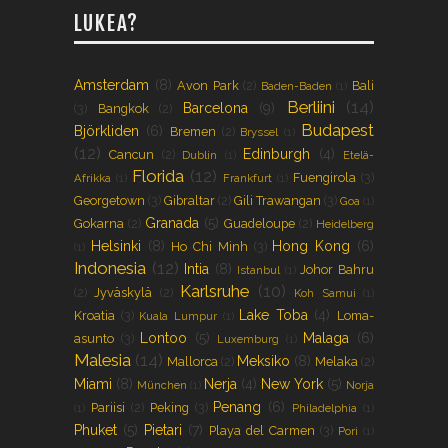
LUKEA?
Amsterdam
(8)
Avon Park
(2)
Bali
Baden-Baden
(1)
Berliini
(14)
Barcelona
(9)
(3)
Bangkok
(2)
Budapest
Björkliden
(6)
Bremen
(2)
Bryssel
(1)
(12)
Edinburgh
(4)
Cancun
(2)
Dublin
(1)
Etelä-
Florida
(12)
Fuengirola
(3)
Afrikka
(1)
Frankfurt
(1)
Georgetown
(3)
Gibraltar
(2)
Gili Trawangan
(3)
Goa
(1)
Granada
(5)
Gokarna
(2)
Guadeloupe
(2)
Heidelberg
Helsinki
(8)
Hong Kong
(6)
Ho Chi Minh
(3)
(1)
Indonesia
(12)
Intia
(8)
Johor Bahru
Istanbul
(1)
Karlsruhe
(10)
(2)
Jyväskylä
(2)
Koh Samui
(1)
Lake Toba
(4)
Kroatia
(3)
Loma-
Kuala Lumpur
(1)
Lontoo
(5)
Malaga
(6)
asunto
(3)
Luxemburg
(1)
Malesia
(14)
Meksiko
(8)
Mallorca
(2)
Melaka
(2)
Miami
(8)
Nerja
(4)
New York
(5)
München
(1)
Norja
Penang
(6)
Pariisi
(2)
Peking
(3)
(1)
Philadelphia
(1)
Phuket
(5)
Pietari
(7)
Playa del Carmen
(3)
Pori
(1)