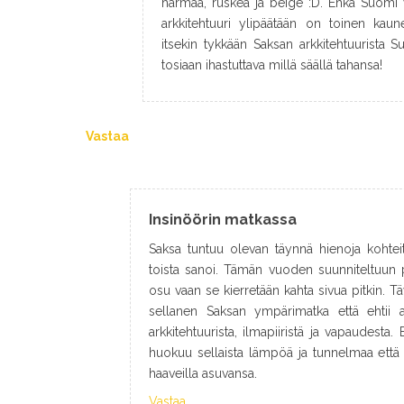
harmaa, ruskea ja beige :D. Ehkä Suomi väri
arkkitehtuuri ylipäätään on toinen kaun
itsekin tykkään Saksan arkkitehtuurist
tosiaan ihastuttava millä säällä tahansa!
Vastaa
Insinöörin matkassa
Saksa tuntuu olevan täynnä hienoja kohtei
toista sanoi. Tämän vuoden suunniteltuun p
osu vaan se kierretään kahta sivua pitkin. T
sellanen Saksan ympärimatka että ehtii a
arkkitehtuurista, ilmapiiristä ja vapaudesta.
huokuu sellaista lämpöä ja tunnelmaa että m
haaveilla asuvansa.
Vastaa