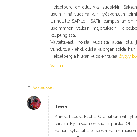
Heidelberg on ollut yksi suosikkini Saksan
usein niinä vuosina kun työskentelin toimi
tunnetulle SAPille - SAPin campushan on ih
useimmiten valitsin majoituksen Heidelber
kaupungissa.
Valitettavasti noista vuosista alkaa oll
vaihduttua - ehkä olisi aika organisoida ihan 
Heidelbergia hiukan vuosien takaa
löytyy blo
Vastaa
Vastaukset
Teea
Kuinka hauska kuulla! Olet sitten ehtinyt 
kanssa. Kyllä vaan on kaunis paikka. Oli iha
haluan kyllä tulla toistekin näihin maisem