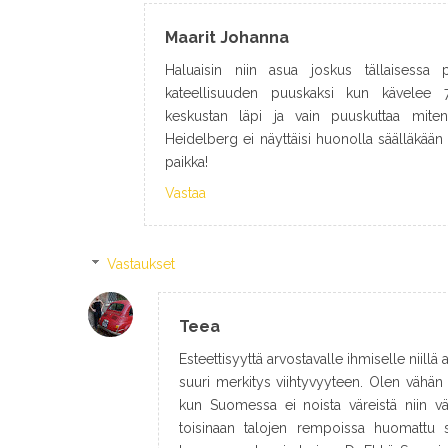
Maarit Johanna
Haluaisin niin asua joskus tällaisessa 
kateellisuuden puuskaksi kun kävelee 
keskustan läpi ja vain puuskuttaa miten
Heidelberg ei näyttäisi huonolla säälläkään 
paikka!
Vastaa
Vastaukset
Teea
Esteettisyyttä arvostavalle ihmiselle niill
suuri merkitys viihtyvyyteen. Olen vähän t
kun Suomessa ei noista väreistä niin vä
toisinaan talojen rempoissa huomattu s