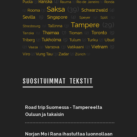
Ranska
(4)
Puola
(3)
Rauma
(1)
Rio de Janeiro
(1)
Ronda
Saksa
(39)
Schwarzwald
(4)
Rooma
(3)
(1)
Sevilla
(5)
Singapore
(4)
Speyer
(1)
Split
(1)
Tampere
(29)
Tallinna
(3)
Strasbourg
(1)
Thaimaa
(7)
Toronto
(5)
Tioman
(2)
Tanska
(1)
Tukholma
(5)
Triberg
(2)
Tulum
(2)
Turku
(2)
Ubud
Vietnam
(5)
(2)
Varsova
(3)
Vatikaani
(2)
Vaasa
(1)
Viro
(2)
Vung Tau
(3)
Zadar
(2)
Zürich
(1)
SUOSITUIMMAT TEKSTIT
Road trip Suomessa - Tampereelta
Ouluun ja takaisin
Norjan Mo i Rana ihastuttaa luonnollaan