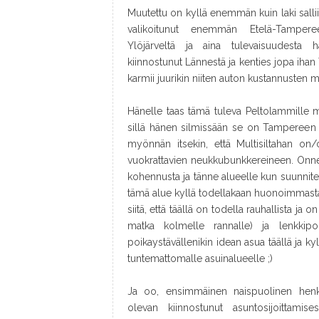
Muutettu on kyllä enemmän kuin laki salli
valikoitunut enemmän Etelä-Tampere
Ylöjärveltä ja aina tulevaisuudest
kiinnostunut Lännestä ja kenties jopa ihan
karmii juurikin niiten auton kustannusten
Hänelle taas tämä tuleva Peltolammille
sillä hänen silmissään se on Tampereen 
myönnän itsekin, että Multisiltahan on/
vuokrattavien neukkubunkkereineen. Onnek
kohennusta ja tänne alueelle kun suunnitel
tämä alue kyllä todellakaan huonoimmasta p
siitä, että täällä on todella rauhallista ja on
matka kolmelle rannalle) ja lenkkipol
poikaystävällenikin idean asua täällä ja ky
tuntemattomalle asuinalueelle ;)
Ja oo, ensimmäinen naispuolinen henki
olevan kiinnostunut asuntosijoittamise