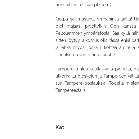
noin pitkän reissun jälkeen :)
Ootpa säkin asunut ympäriinsä täällä! Ha
olet majaasi pidellytkin. Oon kanssa 
Peltolammen ympäristöstä. Saa kyllä nä
sitten löytyy, aikomus olisi tässä ehkä par
ja ehkä myös jossain kohtaa aloitella si
sinunkin olevan kiinnostunut :)
Tampere tuntuu välillä kyllä pieneltä, mu
ulkomailla oleskelun ja Tampereen välill
sun Tampere-postauksia!! Todella mielen
Tampereesta :)
Kat