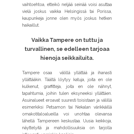
vaihtoehtoa, etteikö neljää seinää voisi asuttaa
vielä joskus vaikka Helsingissä tai Porissa,
kaupunkeja jonne olen myös joskus hetken
haikaillut.
Vaikka Tampere on tuttu ja
turvallinen, se edelleen tarjoaa
hienoja seikkailuita.
Tampere osaa välillä yllättää ja ihanasti
yllättääkin. Täältä löytyy katuja, joita en ole
kulkenut, graffitteja, joita en ole nähnyt,
tapahtumia, joihin tulen eksyneeksi yllättäen.
Asuinalueet eroavat suuresti toisistaan ja välillä
esimerkiksi Petsamon tai Nekalan värikkäillä
omakotitaloalueilla voi unohtaa olevansa
lähellä Tampereen keskustaa. Uusia keikkoja,
näyttelyitä ja mahdollisuuksia on tarjolla