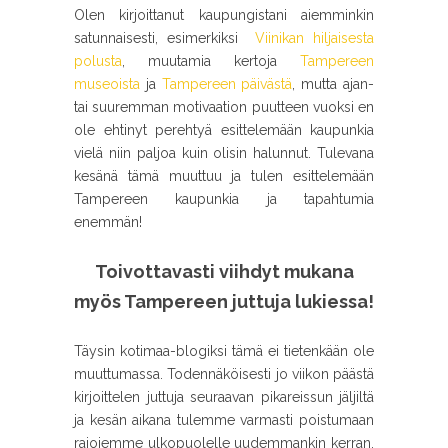
Olen kirjoittanut kaupungistani aiemminkin
satunnaisesti, esimerkiksi
Viinikan hiljaisesta
polusta
, muutamia kertoja
Tampereen
museoista
ja
Tampereen päivästä
, mutta ajan-
tai suuremman motivaation puutteen vuoksi en
ole ehtinyt perehtyä esittelemään kaupunkia
vielä niin paljoa kuin olisin halunnut. Tulevana
kesänä tämä muuttuu ja tulen esittelemään
Tampereen kaupunkia ja tapahtumia
enemmän!
Toivottavasti viihdyt mukana
myös Tampereen juttuja lukiessa!
Täysin kotimaa-blogiksi tämä ei tietenkään ole
muuttumassa. Todennäköisesti jo viikon päästä
kirjoittelen juttuja seuraavan pikareissun jäljiltä
ja kesän aikana tulemme varmasti poistumaan
rajojemme ulkopuolelle uudemmankin kerran.