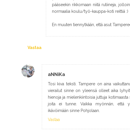
pääseekin rikkomaan niitä rutiineja, jolloi
normaalia koulu/työ-kauppa-koti reittiä :)
En muuten tiennytkään, että asut Tamperee
Vastaa
aNNiKa
Tosi kiva teksti. Tampere on aina vaikutta
vierailut sinne on yleensä olleet aika lyhyi
hienoja ja mielenkiintoisia juttuja kotimaasta 
joita ei tunne. Vaikka myönnän, että 
ikävöimään sinne Pohjolaan.
Vastaa