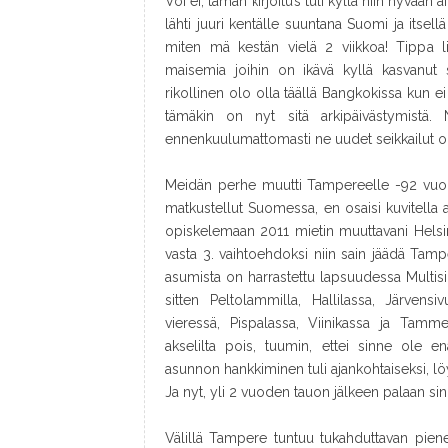
Voi ei, tämän kirjoitus tuli kyllä niin hyvään
lähti juuri kentälle suuntana Suomi ja itsellä
miten mä kestän vielä 2 viikkoa! Tippa lin
maisemia joihin on ikävä kyllä kasvanut 
rikollinen olo olla täällä Bangkokissa kun e
tämäkin on nyt sitä arkipäivästymistä. N
ennenkuulumattomasti ne uudet seikkailut o
Meidän perhe muutti Tampereelle -92 vuon
matkustellut Suomessa, en osaisi kuvitella
opiskelemaan 2011 mietin muuttavani Helsin
vasta 3. vaihtoehdoksi niin sain jäädä Tampe
asumista on harrastettu lapsuudessa Multisil
sitten Peltolammilla, Hallilassa, Järvens
vieressä, Pispalassa, Viinikassa ja Tamm
akselilta pois, tuumin, ettei sinne ole 
asunnon hankkiminen tuli ajankohtaiseksi, löy
Ja nyt, yli 2 vuoden tauon jälkeen palaan sinn
Välillä Tampere tuntuu tukahduttavan piene