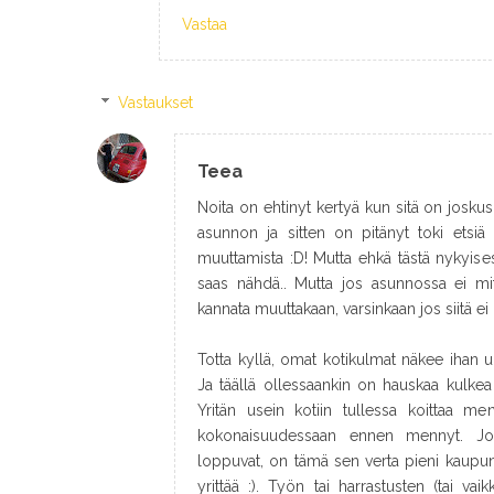
Vastaa
Vastaukset
Teea
Noita on ehtinyt kertyä kun sitä on joskus
asunnon ja sitten on pitänyt toki etsi
muuttamista :D! Mutta ehkä tästä nykyisest
saas nähdä.. Mutta jos asunnossa ei mit
kannata muuttakaan, varsinkaan jos siitä ei 
Totta kyllä, omat kotikulmat näkee ihan uu
Ja täällä ollessaankin on hauskaa kulkea
Yritän usein kotiin tullessa koittaa men
kokonaisuudessaan ennen mennyt. Jos
loppuvat, on tämä sen verta pieni kaupun
yrittää :). Työn tai harrastusten (tai vai