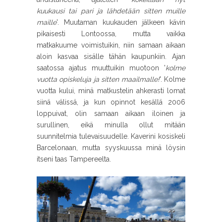
kuukausi tai pari ja lähdetään sitten muille
maille
'. Muutaman kuukauden jälkeen kävin
pikaisesti Lontoossa, mutta vaikka
matkakuume voimistuikin, niin samaan aikaan
aloin kasvaa sisälle tähän kaupunkiin. Ajan
saatossa ajatus muuttuikin muotoon '
kolme
vuotta opiskeluja ja sitten maailmalle!
'. Kolme
vuotta kului, minä matkustelin ahkerasti lomat
siinä välissä, ja kun opinnot kesällä 2006
loppuivat, olin samaan aikaan iloinen ja
surullinen, eikä minulla ollut mitään
suunnitelmia tulevaisuudelle. Kaverini kosiskeli
Barcelonaan, mutta syyskuussa minä löysin
itseni taas Tampereelta.