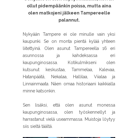
ollut pidempäänkin poissa, mutta aina
olen matkojeni jälkeen Tampereelle
palannut.
Nykyään Tampere ei ole minulle vain yksi
kaupunki. Se on monta pientä kylää yhteen
liitettyinä. Olen asunut Tampereella 16 eri
asunnossa ja kahdeksassa eri
kaupunginosassa. Kotikulmikseni olen
kutsunut keskustaa, Tammelaa, Kalevaa,
Hatanpäätä, Nekalaa, Hallilaa, Viialaa ja
Linnainmaata. Näen omaa historiaani kaikkialla
minne katsonkin.
Sen lisäksi, että olen asunut monessa
kaupunginosassa, olen työskennellyt ja
harrastanut vielä useammassa. Muistoja löytyy
siis sieltä täältä.