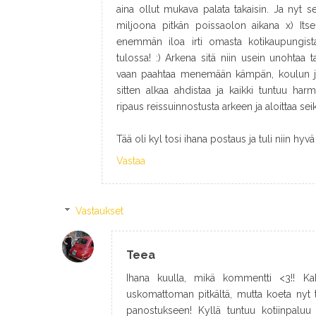
aina ollut mukava palata takaisin. Ja nyt
miljoona pitkän poissaolon aikana x) Itsel
enemmän iloa irti omasta kotikaupungist
tulossa! :) Arkena sitä niin usein unohtaa ta
vaan paahtaa menemään kämpän, koulun ja 
sitten alkaa ahdistaa ja kaikki tuntuu harm
ripaus reissuinnostusta arkeen ja aloittaa seik
Tää oli kyl tosi ihana postaus ja tuli niin hyvä 
Vastaa
Vastaukset
Teea
Ihana kuulla, mikä kommentti <3!! Kak
uskomattoman pitkältä, mutta koeta nyt 
panostukseen! Kyllä tuntuu kotiinpaluu