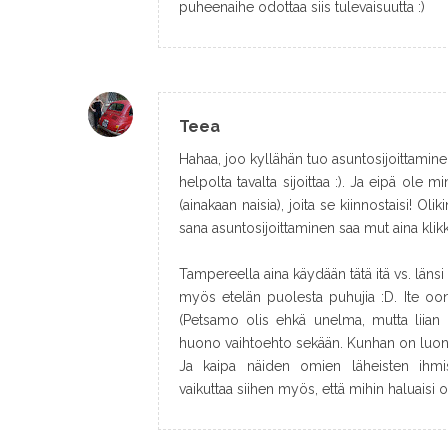
puheenaihe odottaa siis tulevaisuutta :)
Teea
Hahaa, joo kyllähän tuo asuntosijoittamine
helpolta tavalta sijoittaa :). Ja eipä ole m
(ainakaan naisia), joita se kiinnostaisi! Olik
sana asuntosijoittaminen saa mut aina klikk
Tampereella aina käydään tätä itä vs. länsi -
myös etelän puolesta puhujia :D. Ite o
(Petsamo olis ehkä unelma, mutta liian k
huono vaihtoehto sekään. Kunhan on luont
Ja kaipa näiden omien läheisten ihmist
vaikuttaa siihen myös, että mihin haluaisi