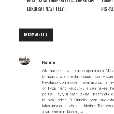
MUSEOSSA TAMPEREELLA: VAPRIIKIN
TAMPE
LUKUISAT NÄYTTELYT
PISPAL
16 KOMMENTTIA:
Hanna
Aika huikee sulla tuo asuntojen määrä! Mä 
kämpässä ei ole mitään suurempaa vikaan, n
Nekalassa oon muuten mäkin asunut ihan ek
on kyllä hieno kaupunki, ja sen näkee ihan
poissa. Täytyisi vaan jaksaa useammin ku
kauppa -reittiä :D Onneksi työn puoles
tutustumaan sellaisiin paikkoihin Tamperee
aikaisemmin mitään hajua.