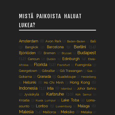
MISTÄ PAIKOISTA HALUAT
LUKEA?
Amsterdam
(8)
Avon Park
(2)
Bali
Baden-Baden
(1)
Berliini
(14)
Barcelona
(9)
(3)
Bangkok
(2)
Budapest
Björkliden
(6)
Bremen
(2)
Bryssel
(1)
(12)
Edinburgh
(4)
Cancun
(2)
Dublin
(1)
Etelä-
Florida
(12)
Fuengirola
(3)
Afrikka
(1)
Frankfurt
(1)
Georgetown
(3)
Gibraltar
(2)
Gili Trawangan
(3)
Goa
(1)
Granada
(5)
Gokarna
(2)
Guadeloupe
(2)
Heidelberg
Helsinki
(8)
Hong Kong
(6)
Ho Chi Minh
(3)
(1)
Indonesia
(12)
Intia
(8)
Johor Bahru
Istanbul
(1)
Karlsruhe
(10)
(2)
Jyväskylä
(2)
Koh Samui
(1)
Lake Toba
(4)
Kroatia
(3)
Loma-
Kuala Lumpur
(1)
Lontoo
(5)
Malaga
(6)
asunto
(3)
Luxemburg
(1)
Malesia
(14)
Meksiko
(8)
Mallorca
(2)
Melaka
(2)