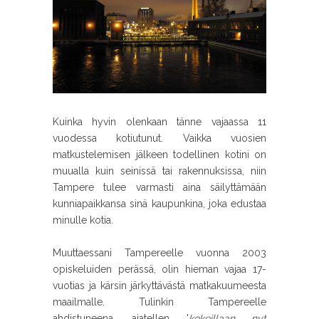
Kuinka hyvin olenkaan tänne vajaassa 11
vuodessa kotiutunut. Vaikka vuosien
matkustelemisen jälkeen todellinen kotini on
muualla kuin seinissä tai rakennuksissa, niin
Tampere tulee varmasti aina säilyttämään
kunniapaikkansa sinä kaupunkina, joka edustaa
minulle kotia.
Muuttaessani Tampereelle vuonna 2003
opiskeluiden perässä, olin hieman vajaa 17-
vuotias ja kärsin järkyttävästä matkakuumeesta
maailmalle. Tulinkin Tampereelle
ahdistuneena, ajatellen '
kokeillaan nyt