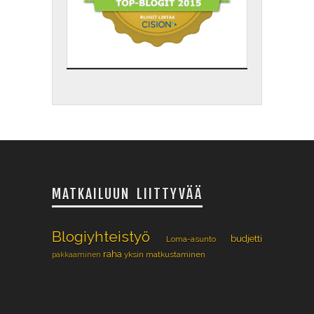
MATKAILUUN LIITTYVÄÄ
Blogiyhteistyö
budjetti
Loma-asunto
raha
yksin matkustaminen
pakkaaminen