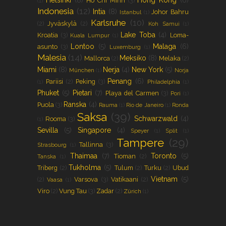
Helsinki
(8)
Hong Kong
(6)
Ho Chi Minh
(3)
(1)
Indonesia
(12)
Intia
(8)
Johor Bahru
Istanbul
(1)
Karlsruhe
(10)
(2)
Jyväskylä
(2)
Koh Samui
(1)
Lake Toba
(4)
Kroatia
(3)
Loma-
Kuala Lumpur
(1)
Lontoo
(5)
Malaga
(6)
asunto
(3)
Luxemburg
(1)
Malesia
(14)
Meksiko
(8)
Mallorca
(2)
Melaka
(2)
Miami
(8)
Nerja
(4)
New York
(5)
München
(1)
Norja
Penang
(6)
Pariisi
(2)
Peking
(3)
(1)
Philadelphia
(1)
Phuket
(5)
Pietari
(7)
Playa del Carmen
(3)
Pori
(1)
Ranska
(4)
Puola
(3)
Rauma
(1)
Rio de Janeiro
(1)
Ronda
Saksa
(39)
Schwarzwald
(4)
Rooma
(3)
(1)
Sevilla
(5)
Singapore
(4)
Speyer
(1)
Split
(1)
Tampere
(29)
Tallinna
(3)
Strasbourg
(1)
Thaimaa
(7)
Toronto
(5)
Tioman
(2)
Tanska
(1)
Tukholma
(5)
Triberg
(2)
Tulum
(2)
Turku
(2)
Ubud
Vietnam
(5)
(2)
Varsova
(3)
Vatikaani
(2)
Vaasa
(1)
Viro
(2)
Vung Tau
(3)
Zadar
(2)
Zürich
(1)