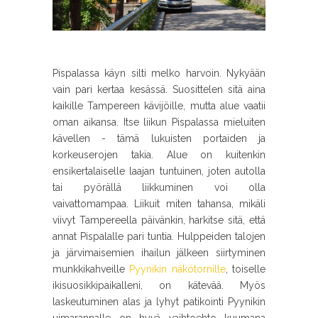
Pispalassa käyn silti melko harvoin. Nykyään
vain pari kertaa kesässä. Suosittelen sitä aina
kaikille Tampereen kävijöille, mutta alue vaatii
oman aikansa. Itse liikun Pispalassa mieluiten
kävellen - tämä lukuisten portaiden ja
korkeuserojen takia. Alue on kuitenkin
ensikertalaiselle laajan tuntuinen, joten autolla
tai pyörällä liikkuminen voi olla
vaivattomampaa. Liikuit miten tahansa, mikäli
viivyt Tampereella päivänkin, harkitse sitä, että
annat Pispalalle pari tuntia. Hulppeiden talojen
ja järvimaisemien ihailun jälkeen siirtyminen
munkkikahveille
Pyynikin näkötornille
, toiselle
ikisuosikkipaikalleni, on kätevää. Myös
laskeutuminen alas ja lyhyt patikointi Pyynikin