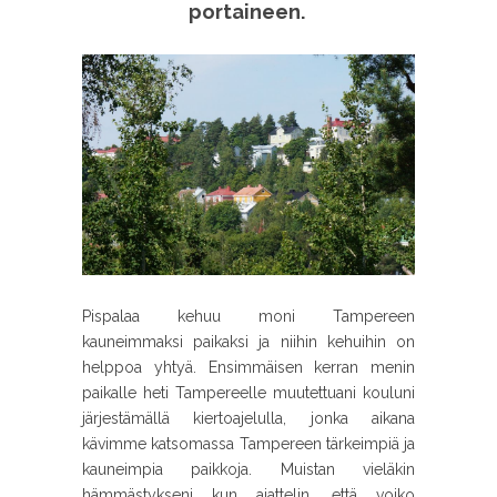
portaineen.
Pispalaa kehuu moni Tampereen
kauneimmaksi paikaksi ja niihin kehuihin on
helppoa yhtyä. Ensimmäisen kerran menin
paikalle heti Tampereelle muutettuani kouluni
järjestämällä kiertoajelulla, jonka aikana
kävimme katsomassa Tampereen tärkeimpiä ja
kauneimpia paikkoja. Muistan vieläkin
hämmästykseni kun ajattelin, että voiko