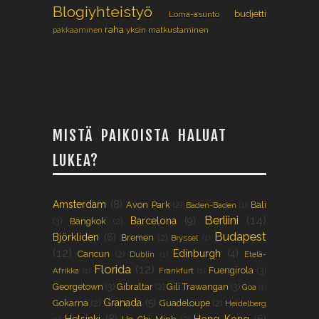
Blogiyhteistyö
budjetti
Loma-asunto
raha
yksin matkustaminen
pakkaaminen
MISTÄ PAIKOISTA HALUAT
LUKEA?
Amsterdam
(8)
Avon Park
(2)
Bali
Baden-Baden
(1)
Berliini
(14)
Barcelona
(9)
(3)
Bangkok
(2)
Budapest
Björkliden
(6)
Bremen
(2)
Bryssel
(1)
(12)
Edinburgh
(4)
Cancun
(2)
Dublin
(1)
Etelä-
Florida
(12)
Fuengirola
(3)
Afrikka
(1)
Frankfurt
(1)
Georgetown
(3)
Gibraltar
(2)
Gili Trawangan
(3)
Goa
(1)
Granada
(5)
Gokarna
(2)
Guadeloupe
(2)
Heidelberg