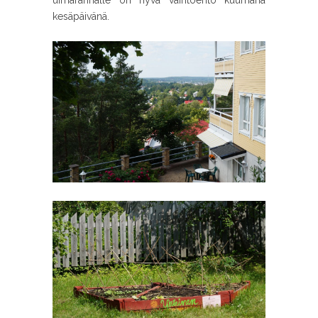
uimarannalle on hyvä vaihtoehto kuumana
kesäpäivänä.