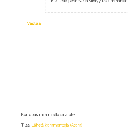
Kiva, että pidit! Siellä viihtyy useammankin 
Vastaa
Kerropas mitä mieltä sinä olet!
Tilaa:
Lähetä kommentteja (Atom)