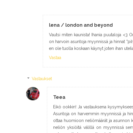
lena / london and beyond
Vautsi miten kaunista! Ihania puutaloja <3 
on harvoin asuntoja myynnissä ja hinnat "pilv
en ole tuolla koskaan käynyt joten ihan utelia
Vastaa
Vastaukset
Teea
Eikö ookkin! Ja vastauksena kysymykseesi; 
Asuntoja on harvemmin myynnissä ja hinn
ottaa huomioon neliömäärät ja asunnon ku
neliön yksiöitä välillä on myynnissä semm