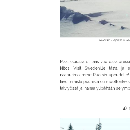
Ruotsin Lapissa tule
Maaliskuussa oli taas vuorossa pres
kiitos Visit Swedenille tästä ja e
naapurimaamme Ruotsin upeudelle
kivoimmista puuhista oli moottorikelka
talviyössä ja ihanaa ylipäätään se ymp
4) 