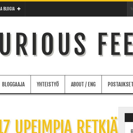
A BLOGIA
URIOUS FE
BLOGGAAJA
YHTEISTYÖ
ABOUT / ENG
POSTAUKSET
7 UPEIMPIA RETKIÄ
B