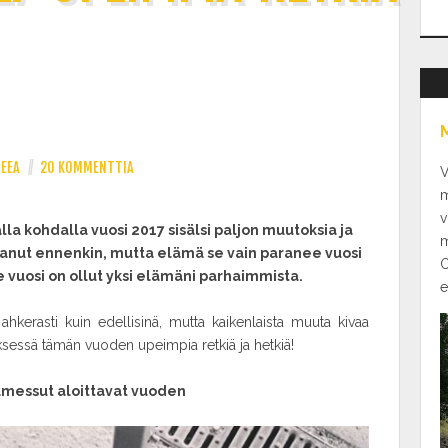
EEA
//
20 KOMMENTTIA
V
m
v
lla kohdalla vuosi 2017 sisälsi paljon muutoksia ja
m
ttanut ennenkin, mutta elämä se vain paranee vuosi
O
e vuosi on ollut yksi elämäni parhaimmista.
e
 ahkerasti kuin edellisinä, mutta kaikenlaista muuta kivaa
tyksessä tämän vuoden upeimpia retkiä ja hetkiä!
amessut aloittavat vuoden