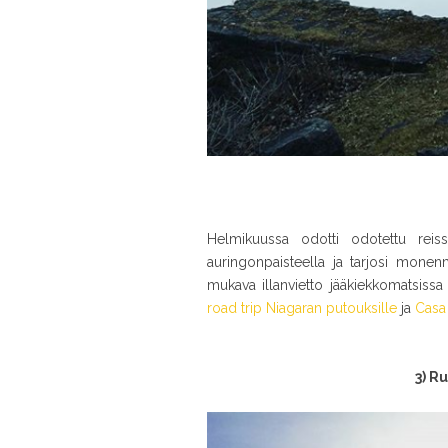
Helmikuussa odotti odotettu reis
auringonpaisteella ja tarjosi monen
mukava illanvietto jääkiekkomatsiss
road trip Niagaran putouksille
ja
Casa
3) R