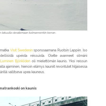
n takuulla vierailemaan kolmannenkin kerran.
simatka
Visit Swedenin
sponssaamana Ruotsin Lappiin. Iso
dellisistä upeista reissuista. Olette avanneet silmäni
!
Luminen Björkliden
oli mielettömän kaunis. Yksi reissun
lla ajaminen, hienoin elämys kauniit revontulet hiljaisessa
ärillä vallitseva upea kauneus.
Imatrankoski on kaunis