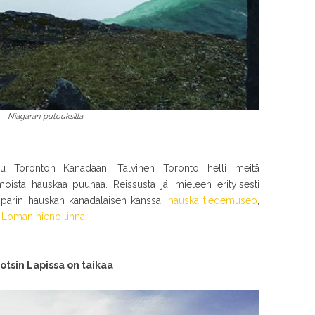
Niagaran putouksilla
su Toronton Kanadaan. Talvinen Toronto helli meitä
moista hauskaa puuhaa. Reissusta jäi mieleen erityisesti
a parin hauskan kanadalaisen kanssa,
hauska tiedemuseo
,
 Loman hieno linna
.
uotsin Lapissa on taikaa