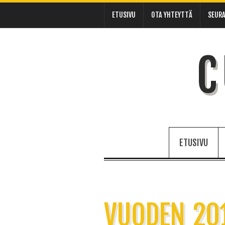
ETUSIVU
OTA YHTEYTTÄ
SEURA
C
ETUSIVU
VUODEN 201