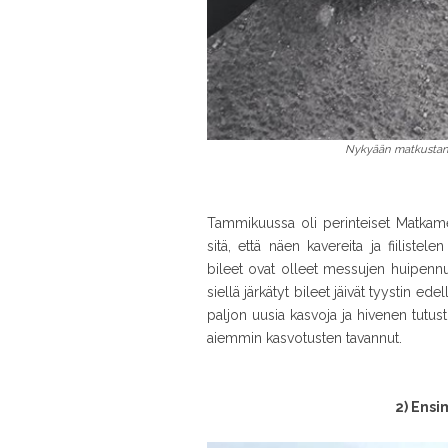
Nykyään matkustan
Tammikuussa oli perinteiset Matkames
sitä, että näen kavereita ja fiilistel
bileet ovat olleet messujen huipennu
siellä järkätyt bileet jäivät tyystin e
paljon uusia kasvoja ja hivenen tutus
aiemmin kasvotusten tavannut.
2) Ens