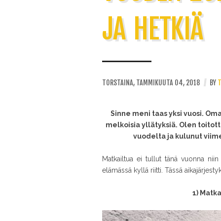
JA HETKIÄ
TORSTAINA, TAMMIKUUTA 04, 2018
//
BY
T
Sinne meni taas yksi vuosi. Oma
melkoisia yllätyksiä. Olen toito
vuodelta ja kulunut viim
Matkailtua ei tullut tänä vuonna niin
elämässä kyllä riitti. Tässä aikajärjes
1) Matk