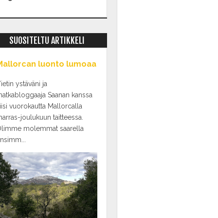
SUOSITELTU ARTIKKELI
Mallorcan luonto lumoaa
ietin ystäväni ja
atkabloggaaja Saanan kanssa
iisi vuorokautta Mallorcalla
arras-joulukuun taitteessa.
limme molemmat saarella
nsimm...