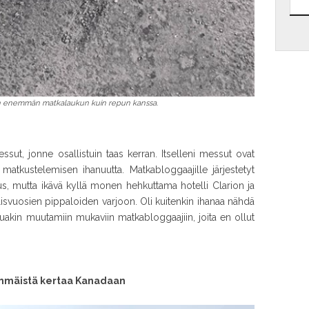
 enemmän matkalaukun kuin repun kanssa.
sut, jonne osallistuin taas kerran. Itselleni messut ovat
en matkustelemisen ihanuutta. Matkabloggaajille järjestetyt
s, mutta ikävä kyllä monen hehkuttama hotelli Clarion ja
dellisvuosien pippaloiden varjoon. Oli kuitenkin ihanaa nähdä
tuakin muutamiin mukaviin matkabloggaajiin, joita en ollut
immäistä kertaa Kanadaan